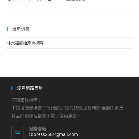
published:
category:
最新消息
斗六福氣柚產地視察
浸宣網路書房
訂購服務說明 :
下單後請保持電子信箱關注:舉凡缺貨,出貨時間,金額刷退及
貨品問題處理都使用電子信箱連絡。
服務信箱
Opens
cbpress250@gmail.com