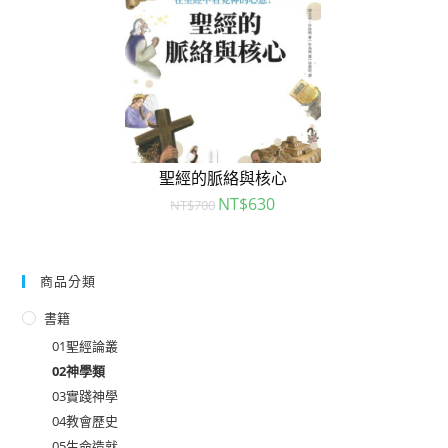
聖經的脈絡與核心
NT$
630
NT$
700
商品分類
書籍
01聖經論叢
02神學類
03實踐神學
04教會歷史
05生命造就