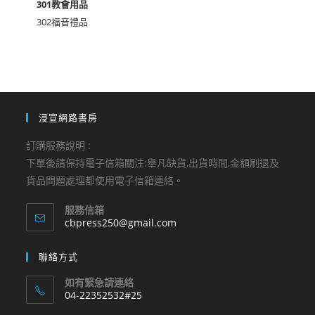
301教會用品
302福音禮品
浸宣網路書房
訂購服務說明 :
下單後請保持電子信箱關注:舉凡缺貨,出貨時間,金額刷退及
貨品問題處理都使用電子信箱連絡。
服務信箱
Opens
cbpress250@gmail.com
in
your
聯絡方式
application
如有緊急請連絡
04-22352532#25
Opens