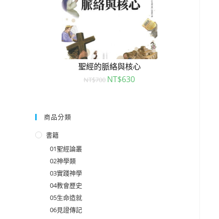
聖經的脈絡與核心
NT$
630
NT$
700
商品分類
書籍
01聖經論叢
02神學類
03實踐神學
04教會歷史
05生命造就
06見證傳記