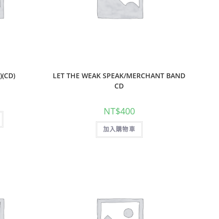
心
)(CD)
LET THE WEAK SPEAK/MERCHANT BAND
CD
NT$
400
加入購物車