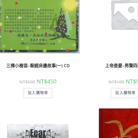
三棵小樹苗–聖經床邊故事(一) CD
上帝是愛–男聲四
NT$
450
NT$
NT$
500
NT$
100
加入購物車
加入購物車