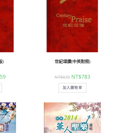
版)
世紀頌讚(中英對照)
59
NT$
783
NT$
870
加入購物車