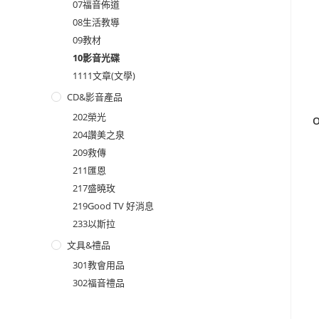
07福音佈道
08生活教導
09教材
10影音光碟
1111文章(文學)
CD&影音產品
202榮光
204讚美之泉
209救傳
211匯恩
217盛曉玫
219Good TV 好消息
233以斯拉
文具&禮品
301教會用品
302福音禮品