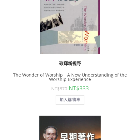
敬拜新視野
The Wonder of Worship：A New Understanding of the
Worship Experience
NT$
333
NT$
370
加入購物車