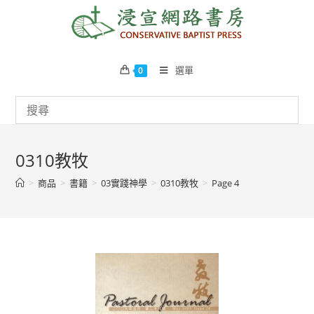
Skip
to
content
選單
0
0310教牧
>
商品
>
書籍
>
03實踐神學
>
0310教牧
>
Page 4