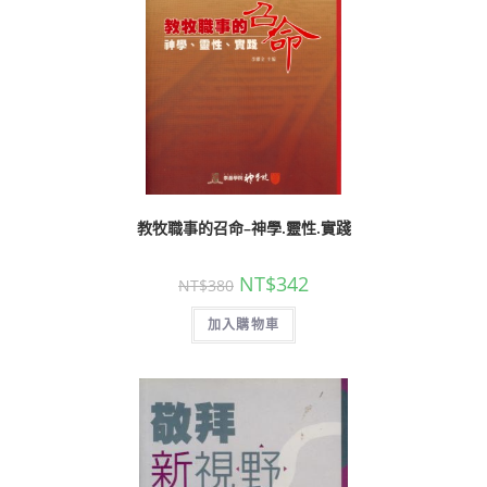
教牧職事的召命–神學.靈性.實踐
NT$
342
NT$
380
加入購物車