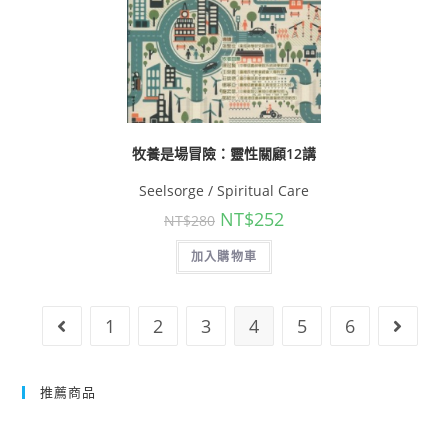
牧養是場冒險：靈性關顧12講
Seelsorge / Spiritual Care
NT$
252
NT$
280
加入購物車
1
2
3
4
5
6
推薦商品