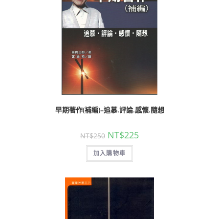
早期著作(補編)–追慕.評論.感懷.隨想
NT$
225
NT$
250
加入購物車