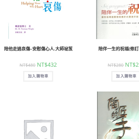
陪他走過哀傷–安慰傷心人.大師祕笈
陪伴一生的祝福(修訂
NT$
432
NT$
2
NT$
480
NT$
280
加入購物車
加入購物車