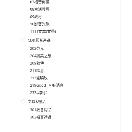
07福音佈道
08生活教導
09教材
10影音光碟
1111文章(文學)
CD&影音產品
202榮光
204讚美之泉
209救傳
211匯恩
217盛曉玫
219Good TV 好消息
233以斯拉
文具&禮品
301教會用品
302福音禮品