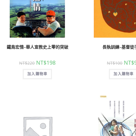
聖經的脈絡與核心
聖經的脈絡與核
鐵鳥宏情–華人宣教史上零的突破
長執訓練–基督徒
NT$
630
NT$
630
NT$
700
NT$
700
NT$
198
NT$
NT$
220
NT$
100
加入購物車
加入購物車