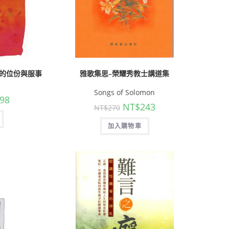
中的位份與服事
雅歌集思–榮耀秀教士講道集
Songs of Solomon
98
NT$
243
NT$
270
加入購物車