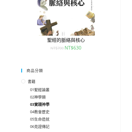
聖經的脈絡與核心
NT$
630
NT$
700
商品分類
書籍
01聖經論叢
02神學類
03實踐神學
04教會歷史
05生命造就
06見證傳記