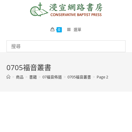
Skip
to
content
選單
0
0705福音叢書
>
商品
>
書籍
>
07福音佈道
>
0705福音叢書
>
Page 2