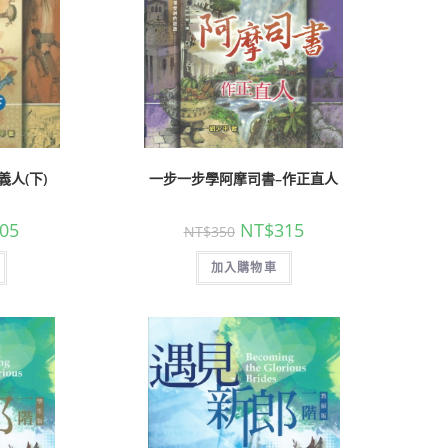
人(下)
一步一步學阿摩司書–作正直人
05
NT$
315
NT$
350
加入購物車