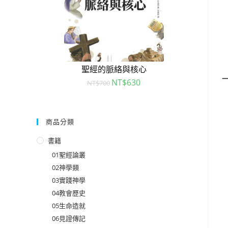
聖經的脈絡與核心
一
NT$
630
NT$
700
商品分類
書籍
01聖經論叢
02神學類
03實踐神學
04教會歷史
05生命造就
06見證傳記