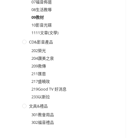
07福音佈道
08生活教導
09教材
10影音光碟
1111文章(文學)
CD&影音產品
202榮光
204讚美之泉
209救傳
211匯恩
217盛曉玫
219Good TV 好消息
233以斯拉
文具&禮品
301教會用品
302福音禮品