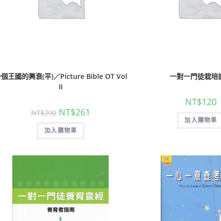
聖經的脈絡與核心
聖經的脈絡與核
個王國的興衰(平)／Picture Bible OT Vol
一對一門徒栽培
NT$
630
NT$
630
NT$
700
NT$
700
II
NT$
120
NT$
261
NT$
290
加入購物車
加入購物車