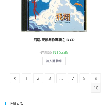
飛翔/天韻創作專輯之13 CD
NT$
288
NT$
320
加入購物車
1
2
3
...
7
8
9
10
推薦商品