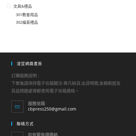
文具&禮品
301教會用品
302福音禮品
浸宣網路書房
訂購服務說明 :
下單後請保持電子信箱關注:舉凡缺貨,出貨時間,金額刷退及
貨品問題處理都使用電子信箱連絡。
服務信箱
Opens
cbpress250@gmail.com
in
your
聯絡方式
application
如有緊急請連絡