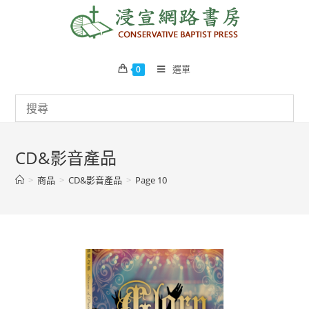
Skip
to
content
選單
0
CD&影音產品
>
商品
>
CD&影音產品
>
Page 10