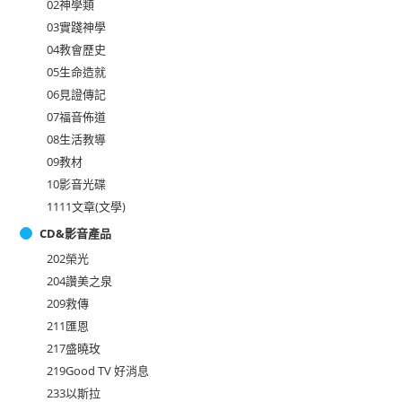
02神學類
03實踐神學
04教會歷史
05生命造就
06見證傳記
07福音佈道
08生活教導
09教材
10影音光碟
1111文章(文學)
CD&影音產品
202榮光
204讚美之泉
209救傳
211匯恩
217盛曉玫
219Good TV 好消息
233以斯拉