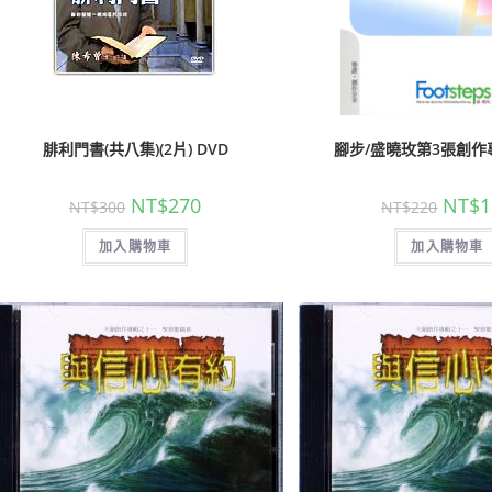
腓利門書(共八集)(2片) DVD
腳步/盛曉玫第3張創作專
NT$
270
NT$
1
NT$
300
NT$
220
加入購物車
加入購物車