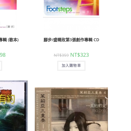
輯 (歌本)
腳步/盛曉玫第3張創作專輯 CD
98
NT$
323
NT$
359
加入購物車