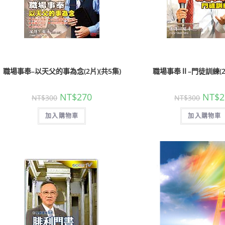
職場事奉–以天父的事為念(2片)(共5集)
職場事奉Ⅱ–門徒訓練(2片
NT$
270
NT$
2
NT$
300
NT$
300
加入購物車
加入購物車