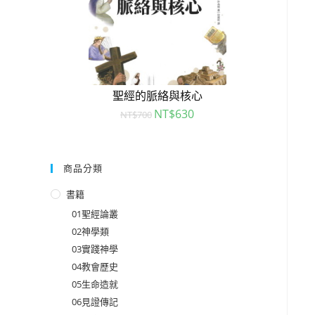
聖經的脈絡與核心
NT$
630
NT$
700
商品分類
書籍
01聖經論叢
02神學類
03實踐神學
04教會歷史
05生命造就
06見證傳記