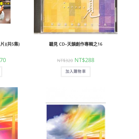
)(共5集)
聽見 CD–天韻創作專輯之16
70
NT$
288
NT$
320
加入購物車