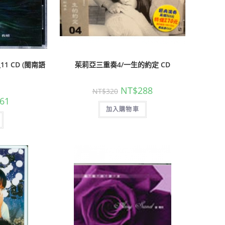
 CD (閩南語
茱莉亞三重奏4/一生的約定 CD
NT$
288
NT$
320
61
加入購物車