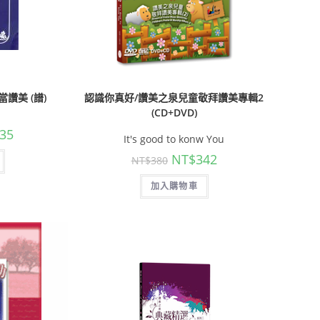
讚美 (譜)
認識你真好/讚美之泉兒童敬拜讚美專輯2
(CD+DVD)
35
It's good to konw You
NT$
342
NT$
380
加入購物車