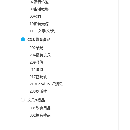
07福音佈道
08生活教導
09教材
10影音光碟
1111文章(文學)
CD&影音產品
202榮光
204讚美之泉
209救傳
211匯恩
217盛曉玫
219Good TV 好消息
233以斯拉
文具&禮品
301教會用品
302福音禮品