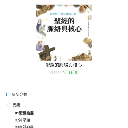
聖經的脈絡與核心
NT$
630
NT$
700
商品分類
書籍
01聖經論叢
02神學類
03實踐神學