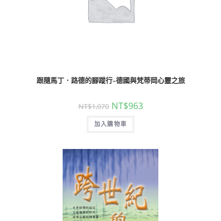
跟隨馬丁．路德的腳蹤行–德國與梵蒂岡心靈之旅
NT$
963
NT$
1,070
加入購物車