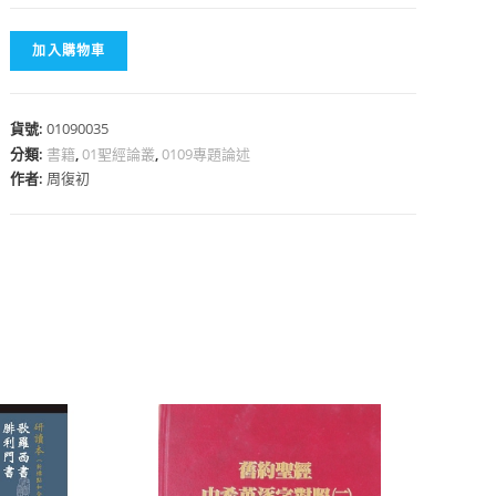
加入購物車
貨號:
01090035
心
分類:
書籍
,
01聖經論叢
,
0109專題論述
作者:
周復初