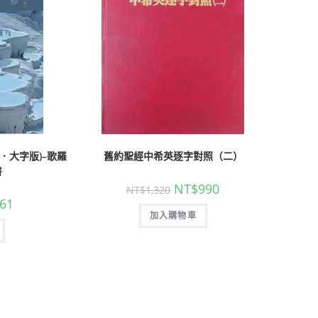
．大字版)–歌羅
舊約聖經中希英逐字對照（二）
書
NT$
990
NT$
1,320
61
加入購物車