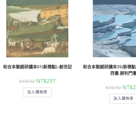
和合本聖經研讀本01(新標點)–創世記
和合本聖經研讀本35(新標點
西書.腓利門
NT$
297
NT$
330
NT$
2
NT$
290
加入購物車
加入購物車