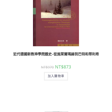
近代德國新教神學問題史–從施萊爾瑪赫到巴特和蒂利希
NT$
873
NT$
970
加入購物車