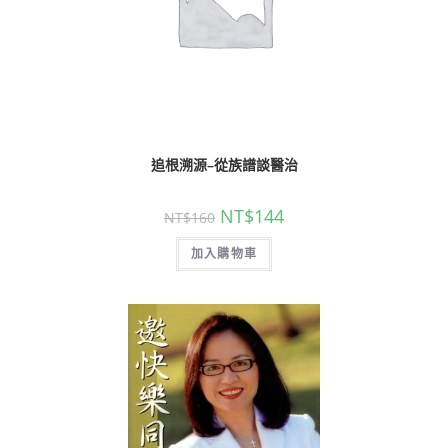
追根溯源–從族譜談醫治
NT$
144
NT$
160
加入購物車