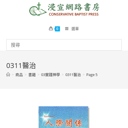
Skip
to
content
選單
0
0311醫治
>
商品
>
書籍
>
03實踐神學
>
0311醫治
>
Page 5