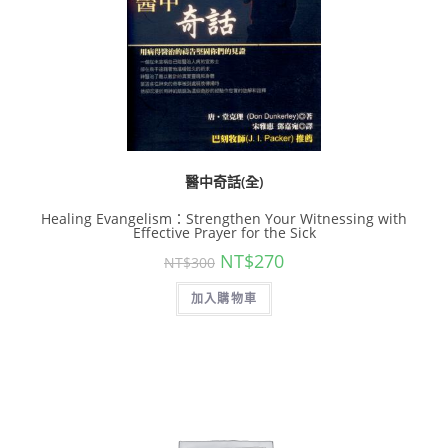
醫中奇話(全)
Healing Evangelism：Strengthen Your Witnessing with
Effective Prayer for the Sick
NT$
270
NT$
300
加入購物車