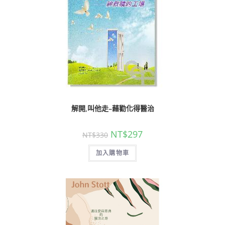
解開,叫他走–藉勸化得醫治
NT$
297
NT$
330
加入購物車