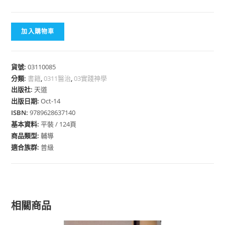
加入購物車
貨號:
03110085
分類:
書籍
,
0311醫治
,
03實踐神學
出版社:
天道
出版日期:
Oct-14
ISBN:
9789628637140
基本資料:
平裝 / 124頁
商品類型:
輔導
適合族群:
普級
相關商品