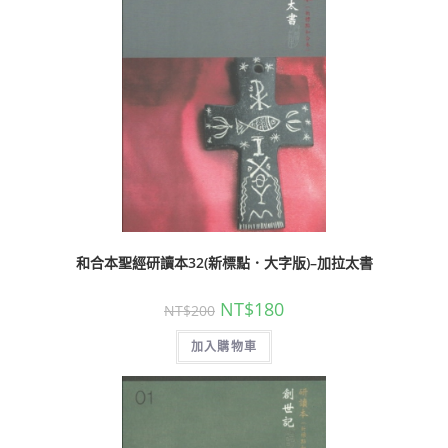
和合本聖經研讀本32(新標點．大字版)–加拉太書
NT$
180
NT$
200
加入購物車