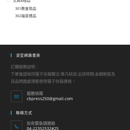
文具&禮品
301教會用品
302福音禮品
浸宣網路書房
訂購服務說明 :
下單後請保持電子信箱關注:舉凡缺貨,出貨時間,金額刷退及
貨品問題處理都使用電子信箱連絡。
服務信箱
Opens
cbpress250@gmail.com
in
your
聯絡方式
application
如有緊急請連絡
04-22352532#25