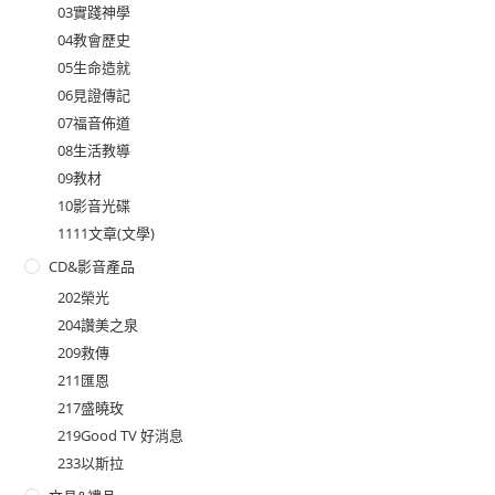
03實踐神學
04教會歷史
05生命造就
06見證傳記
07福音佈道
08生活教導
09教材
10影音光碟
1111文章(文學)
CD&影音產品
202榮光
204讚美之泉
209救傳
211匯恩
217盛曉玫
219Good TV 好消息
233以斯拉