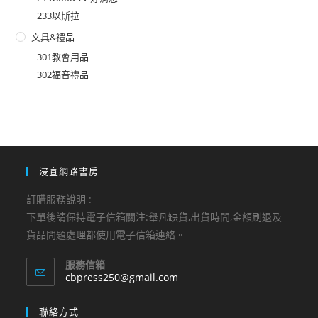
233以斯拉
文具&禮品
301教會用品
302福音禮品
浸宣網路書房
訂購服務說明 :
下單後請保持電子信箱關注:舉凡缺貨,出貨時間,金額刷退及
貨品問題處理都使用電子信箱連絡。
服務信箱
Opens
cbpress250@gmail.com
in
your
聯絡方式
application