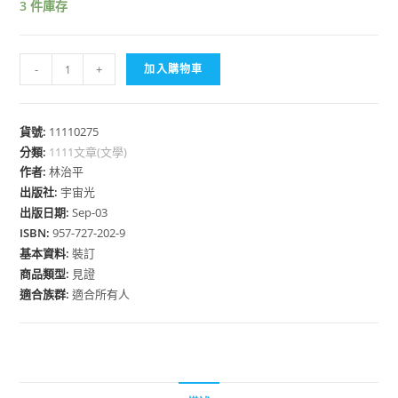
3 件庫存
馬
-
+
加入購物車
槽
的
故
貨號:
11110275
分類:
1111文章(文學)
事
作者:
林治平
數
出版社:
宇宙光
量
出版日期:
Sep-03
ISBN:
957-727-202-9
基本資料:
裝訂
商品類型:
見證
適合族群:
適合所有人