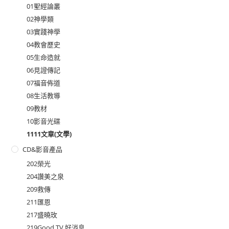
01聖經論叢
02神學類
03實踐神學
04教會歷史
05生命造就
06見證傳記
07福音佈道
08生活教導
09教材
10影音光碟
1111文章(文學)
CD&影音產品
202榮光
204讚美之泉
209救傳
211匯恩
217盛曉玫
219Good TV 好消息