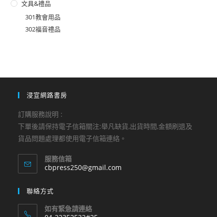
文具&禮品
301教會用品
302福音禮品
浸宣網路書房
訂購服務說明 :
下單後請保持電子信箱關注:舉凡缺貨,出貨時間,金額刷退及
貨品問題處理都使用電子信箱連絡。
服務信箱
Opens
cbpress250@gmail.com
in
your
聯絡方式
application
如有緊急請連絡