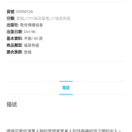
貨號:
07050129
分類:
書籍
,
0705福音叢書
,
07福音佈道
出版社:
救世傳播協會
出版日期:
Oct-96
基本資料:
平裝/ 60 頁
商品類型:
福音佈道
適合族群:
普級
描述
描述
透過可愛的漫畫人物的思想來思考人的話與神的話之間的出入。