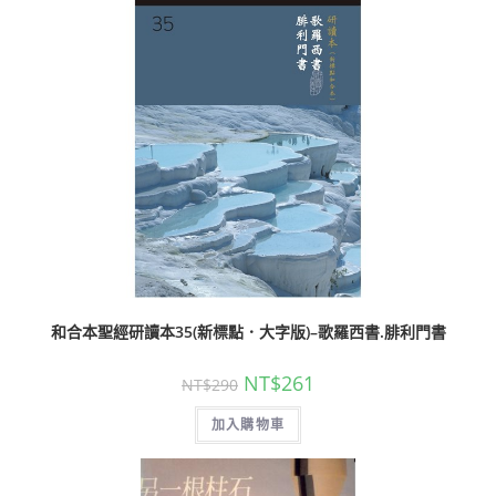
和合本聖經研讀本35(新標點．大字版)–歌羅西書.腓利門書
NT$
261
NT$
290
加入購物車