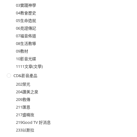
03實踐神學
04教會歷史
05生命造就
06見證傳記
07福音佈道
08生活教導
09教材
10影音光碟
1111文章(文學)
CD&影音產品
202榮光
204讚美之泉
209救傳
211匯恩
217盛曉玫
219Good TV 好消息
233以斯拉