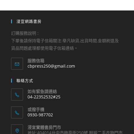
浸宣網路書房
訂購服務說明 :
下單後請保持電子信箱關注:舉凡缺貨,出貨時間,金額刷退及
貨品問題處理都使用電子信箱連絡。
服務信箱
Opens
cbpress250@gmail.com
in
your
聯絡方式
application
如有緊急請連絡
04-22352532#25
Opens
或撥手機
in
0930-987702
your
Opens
application
浸宣實體書房門市
in
地址:404014台中市梅亭街250號 附設二手衣物門市