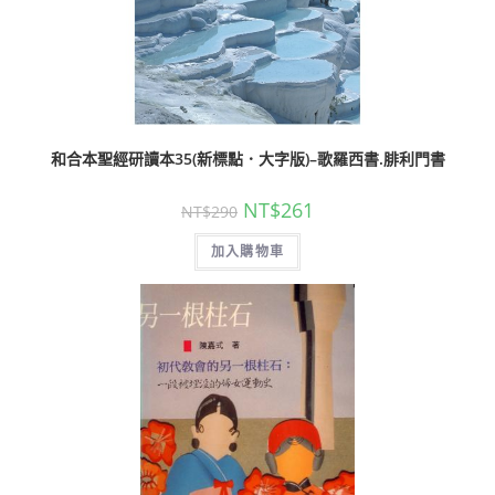
和合本聖經研讀本35(新標點．大字版)–歌羅西書.腓利門書
NT$
261
NT$
290
加入購物車