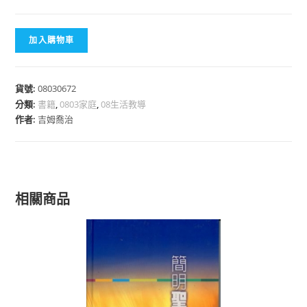
加入購物車
貨號:
08030672
分類:
書籍
,
0803家庭
,
08生活教導
作者:
吉姆喬治
相關商品