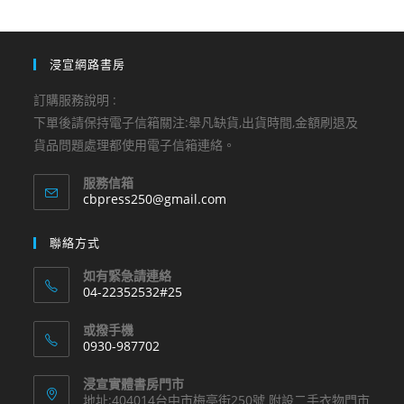
浸宣網路書房
訂購服務說明 :
下單後請保持電子信箱關注:舉凡缺貨,出貨時間,金額刷退及
貨品問題處理都使用電子信箱連絡。
服務信箱
Opens
cbpress250@gmail.com
in
your
聯絡方式
application
如有緊急請連絡
04-22352532#25
Opens
或撥手機
in
0930-987702
your
Opens
application
浸宣實體書房門市
in
地址:404014台中市梅亭街250號 附設二手衣物門市