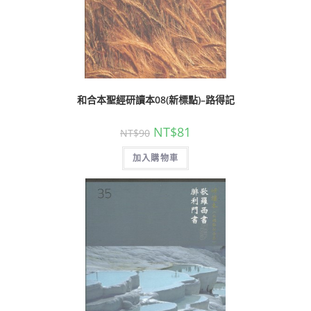
和合本聖經研讀本08(新標點)–路得記
NT$
81
NT$
90
加入購物車