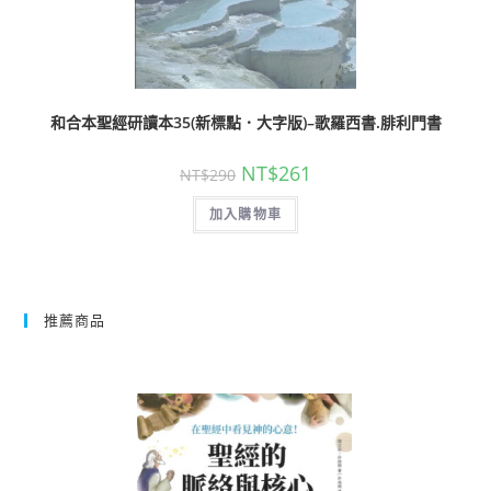
和合本聖經研讀本35(新標點．大字版)–歌羅西書.腓利門書
NT$
261
NT$
290
加入購物車
推薦商品