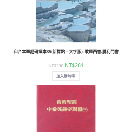
和合本聖經研讀本35(新標點．大字版)–歌羅西書.腓利門書
NT$
261
NT$
290
加入購物車