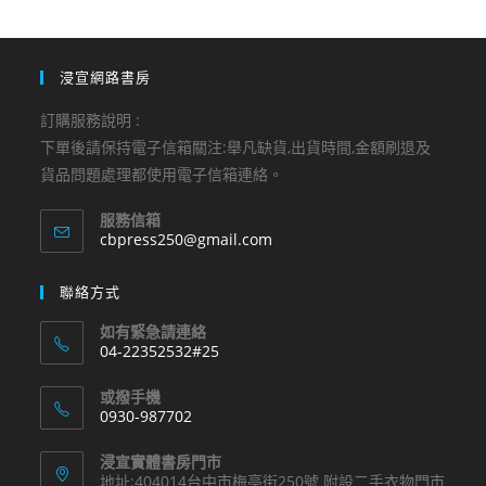
浸宣網路書房
訂購服務說明 :
下單後請保持電子信箱關注:舉凡缺貨,出貨時間,金額刷退及
貨品問題處理都使用電子信箱連絡。
服務信箱
Opens
cbpress250@gmail.com
in
your
聯絡方式
application
如有緊急請連絡
04-22352532#25
Opens
或撥手機
in
0930-987702
your
Opens
application
浸宣實體書房門市
in
地址:404014台中市梅亭街250號 附設二手衣物門市