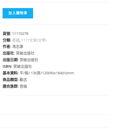
加入購物車
貨號:
11110278
心
分類:
書籍
,
1111文章(文學)
作者:
馮志康
出版社:
突破出版社
出版日期:
突破出版社
ISBN:
突破出版社
基本資料:
平/裝/ 136頁/120(W)x184(H)mm
商品類型:
勵志
適合族群:
普級