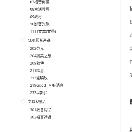
07福音佈道
08生活教導
09教材
10影音光碟
1111文章(文學)
CD&影音產品
202榮光
204讚美之泉
209救傳
211匯恩
217盛曉玫
219Good TV 好消息
233以斯拉
文具&禮品
301教會用品
302福音禮品