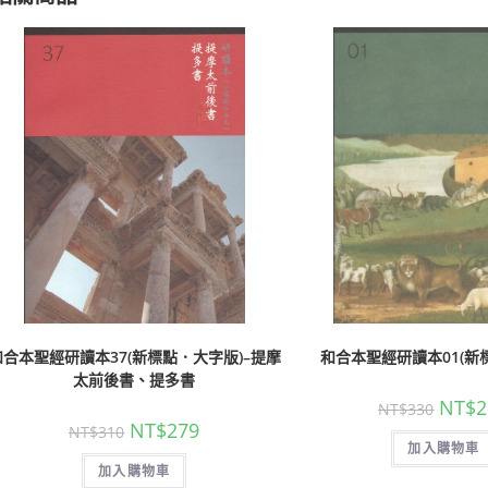
和合本聖經研讀本37(新標點．大字版)–提摩
和合本聖經研讀本01(新
太前後書、提多書
NT$
2
NT$
330
NT$
279
NT$
310
加入購物車
加入購物車