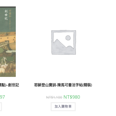
標點)–創世記
耶穌登山寶訓-陳馬可書法字帖(精裝)
97
NT$
980
NT$
1,100
加入購物車