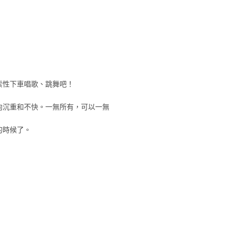
索性下車唱歌、跳舞吧！
向沉重和不快。一無所有，可以一無
的時候了。