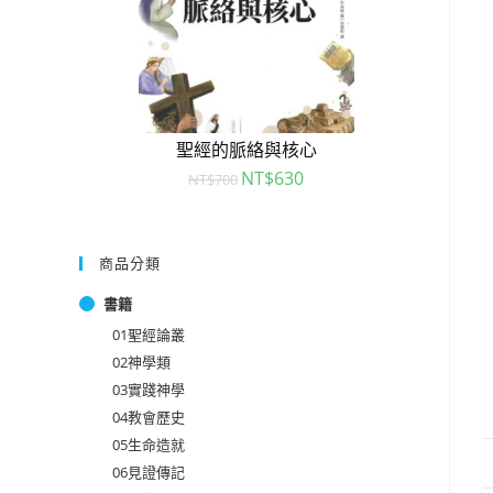
聖經的脈絡與核心
NT$
630
NT$
700
商品分類
書籍
01聖經論叢
02神學類
03實踐神學
04教會歷史
05生命造就
06見證傳記