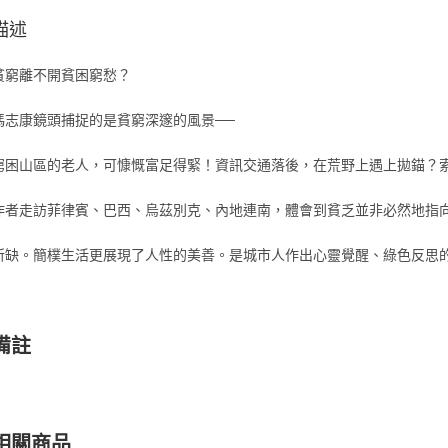
描述
貧窮離不開貧困窮愁？
馮志康鏡頭捕捉的是貧窮深邃的風景──
窮困山區的老人，可慷慨富足得緊！資訊交通落後，在荒野上遇上拋錨？
作者走訪菲律賓、巴西、烏茲別克、內地連南，體會到貧乏並非必然地指
所缺。簡樸生活更展現了人性的美善。是城市人作出心靈覺醒、綠色反思
備註
相關商品