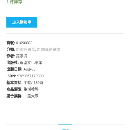
1 件庫存
加入購物車
貨號:
01090002
分類:
01聖經論叢
,
0109專題論述
作者:
蕭家興
出版社:
永望文化事業
出版日期:
Aug-08
ISBN:
9789867173980
基本資料:
平裝/ 130頁
商品類型:
生活教導
適合族群:
一般大眾