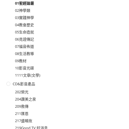
01聖經論叢
02神學類
03實踐神學
04教會歷史
05生命造就
06見證傳記
07福音佈道
08生活教導
09教材
10影音光碟
1111文章(文學)
CD&影音產品
202榮光
204讚美之泉
209救傳
211匯恩
217盛曉玫
219Good TV 好消息