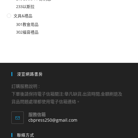
233以斯拉
文具&禮品
301教會用品
302福音禮品
浸宣網路書房
訂購服務說明 :
下單後請保持電子信箱關注:舉凡缺貨,出貨時間,金額刷退及
貨品問題處理都使用電子信箱連絡。
服務信箱
Opens
cbpress250@gmail.com
in
your
聯絡方式
application