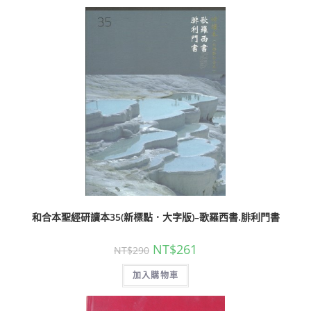
和合本聖經研讀本35(新標點．大字版)–歌羅西書.腓利門書
NT$
261
NT$
290
加入購物車