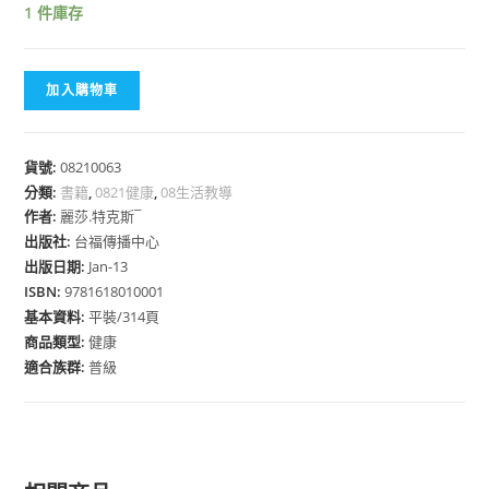
1 件庫存
加入購物車
貨號:
08210063
分類:
書籍
,
0821健康
,
08生活教導
作者:
麗莎.特克斯¯
出版社:
台福傳播中心
出版日期:
Jan-13
ISBN:
9781618010001
基本資料:
平裝/314頁
商品類型:
健康
適合族群:
普級