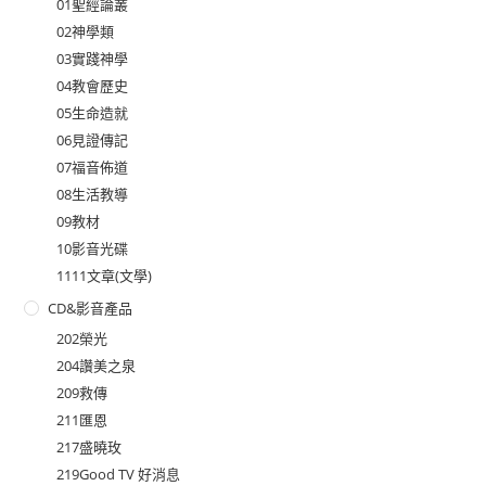
01聖經論叢
02神學類
03實踐神學
04教會歷史
05生命造就
06見證傳記
07福音佈道
08生活教導
09教材
10影音光碟
1111文章(文學)
CD&影音產品
202榮光
204讚美之泉
209救傳
211匯恩
217盛曉玫
219Good TV 好消息