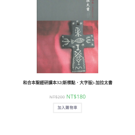
和合本聖經研讀本32(新標點．大字版)–加拉太書
NT$
180
NT$
200
加入購物車