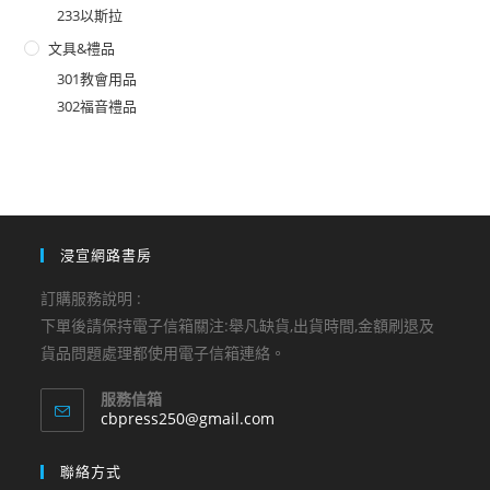
233以斯拉
文具&禮品
301教會用品
302福音禮品
浸宣網路書房
訂購服務說明 :
下單後請保持電子信箱關注:舉凡缺貨,出貨時間,金額刷退及
貨品問題處理都使用電子信箱連絡。
服務信箱
Opens
cbpress250@gmail.com
in
your
聯絡方式
application