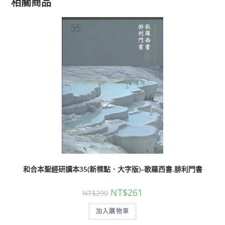
相關商品
和合本聖經研讀本35(新標點．大字版)–歌羅西書.腓利門書
NT$
261
NT$
290
加入購物車