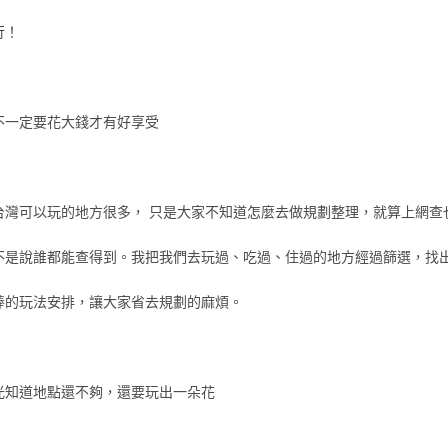
行！
不一定要花大錢才有好享受
台灣可以玩的地方很多， 只是大家不知道怎麼去做規劃整理，就算上網查
不是說誰都能查得到。我把我們去玩過、吃過、住過的地方經過篩選，找
棒的玩法安排，讓大家省去規劃的麻煩。
光知道地點還不夠，還要玩出一朵花