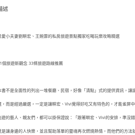
描述
恩愛小夫妻劉畊宏、王婉霏的私房旅遊景點獨家吃喝玩樂攻略精選
11個旅遊新觀念 33條旅遊路線推薦
本書不是全面性的列出一堆餐廳、民宿，好像「清點」式的提供資訊，讓
選，而是經過嚴選，一定是讓畊宏、Vivi覺得好吃又有特色的，才能雀屏
出遊的藝人、親友們，都可以掛保證說：「跟著畊宏、Vivi的安排，準沒
就是讓身邊的人快樂，並且幫助落單的靈魂再次燃燒熱情，而他們的方法