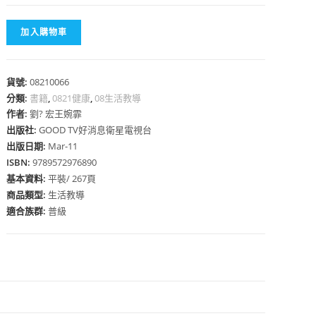
加入購物車
貨號:
08210066
心
分類:
書籍
,
0821健康
,
08生活教導
作者:
劉? 宏王婉霏
出版社:
GOOD TV好消息衛星電視台
出版日期:
Mar-11
ISBN:
9789572976890
基本資料:
平裝/ 267頁
商品類型:
生活教導
適合族群:
普級