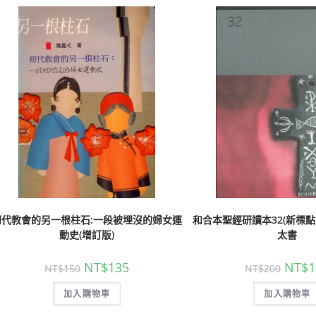
初代教會的另一根柱石:一段被埋沒的婦女運
和合本聖經研讀本32(新標點
動史(增訂版)
太書
NT$
135
NT$
1
NT$
150
NT$
200
加入購物車
加入購物車