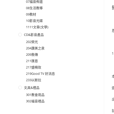
07福音佈道
08生活教導
09教材
10影音光碟
1111文章(文學)
CD&影音產品
202榮光
204讚美之泉
209救傳
211匯恩
217盛曉玫
219Good TV 好消息
233以斯拉
文具&禮品
301教會用品
302福音禮品