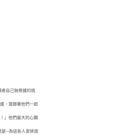
讀者自己無根據的挑
中選，曾跟著他們一起
錯！」他們最大的心願
就是─為這些人安排旅