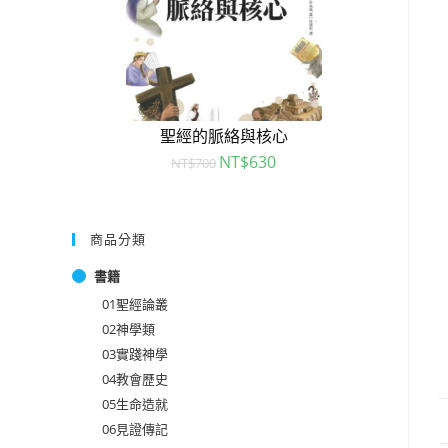
聖經的脈絡與核心
NT$
630
NT$
700
商品分類
書籍
01聖經論叢
02神學類
03實踐神學
04教會歷史
05生命造就
06見證傳記