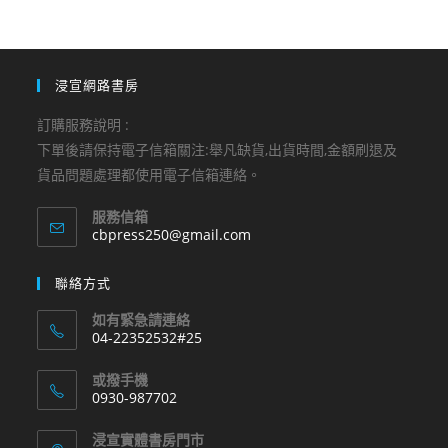
浸宣網路書房
訂購服務說明 :
下單後請保持電子信箱關注:舉凡缺貨,出貨時間,金額刷退及
貨品問題處理都使用電子信箱連絡。
服務信箱
Opens
cbpress250@gmail.com
in
your
聯絡方式
application
如有緊急請連絡
04-22352532#25
Opens
或撥手機
in
0930-987702
your
Opens
application
浸宣實體書房門市
in