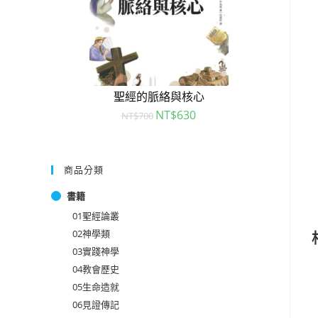
聖經的脈絡與核心
NT$
630
NT$
700
商品分類
書籍
01聖經論叢
02神學類
03實踐神學
04教會歷史
05生命造就
06見證傳記