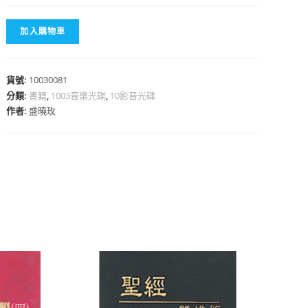
加入購物車
貨號:
10030081
心
分類:
書籍
,
1003音樂光碟
,
10影音光碟
作者:
盛曉玫