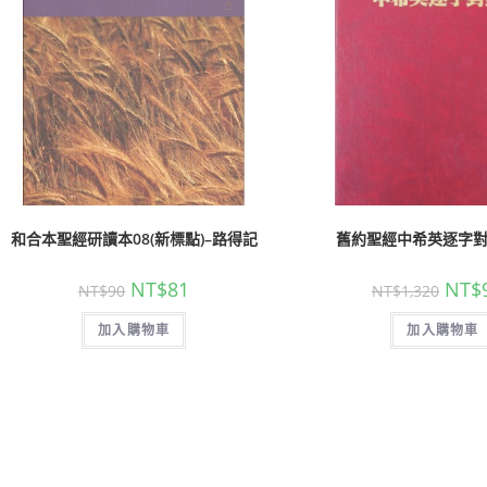
和合本聖經研讀本08(新標點)–路得記
舊約聖經中希英逐字
NT$
81
NT$
NT$
90
NT$
1,320
加入購物車
加入購物車