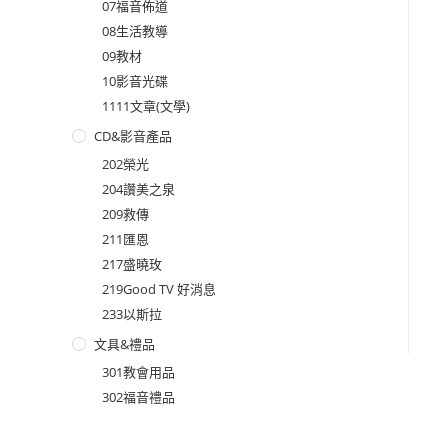
07福音佈道
08生活教導
09教材
10影音光碟
1111文章(文學)
CD&影音產品
202榮光
204讚美之泉
209救傳
211匯恩
217盛曉玫
219Good TV 好消息
233以斯拉
文具&禮品
301教會用品
302福音禮品