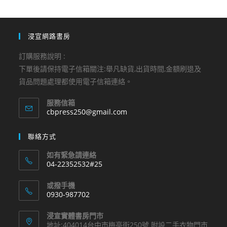
浸宣網路書房
訂購服務說明 :
下單後請保持電子信箱關注:舉凡缺貨,出貨時間,金額刷退及
貨品問題處理都使用電子信箱連絡。
服務信箱
Opens
cbpress250@gmail.com
in
your
聯絡方式
application
如有緊急請連絡
04-22352532#25
Opens
或撥手機
in
0930-987702
your
Opens
application
浸宣實體書房門市
in
地址:404014台中市梅亭街250號 附設二手衣物門市