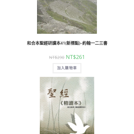
和合本聖經研讀本41(新標點)–約翰一二三書
NT$
261
NT$
290
加入購物車