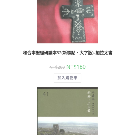
和合本聖經研讀本32(新標點．大字版)–加拉太書
NT$
180
NT$
200
加入購物車