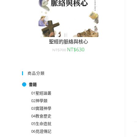
聖經的脈絡與核心
NT$
630
NT$
700
商品分類
書籍
01聖經論叢
02神學類
03實踐神學
04教會歷史
05生命造就
06見證傳記