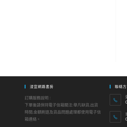
浸宣網路書房
聯絡方
訂購服務說明 :
下單後請保持電子信箱關注:舉凡缺貨,出貨
時間,金額刷退及貨品問題處理都使用電子信
i
箱連絡。