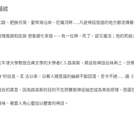
描述
北歐、肥腴月灣、愛琴海沿岸、尼羅河畔……凡是神話發達的地方都流傳
地理風貌和民族 想象變化多致－－有一位神，死了，卻又複活；他的死給
在牛津大學教授古典文學的大學者C.S.路易斯，將這些神話玩味再三，仿
身”的信息，亙 古以來，沿著人類意識的幽峽不斷回蕩，至今不絕…… 讀
相合的寓意，因為路易斯的目的不在把賽姬神話抽空成為某些原理，而還在
尋味、需要人用心靈加以體會的神話。