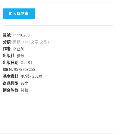
加入購物車
貨號:
11110283
心
分類:
書籍
,
1111文章(文學)
作者:
路益師
出版社:
雅歌
出版日期:
Oct-91
ISBN:
9578763255
基本資料:
平/裝/ 252頁
商品類型:
散文
適合族群:
普級