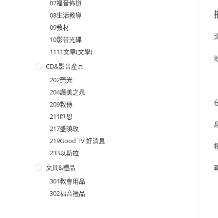
07福音佈道
08生活教導
09教材
10影音光碟
1111文章(文學)
CD&影音產品
202榮光
204讚美之泉
209救傳
211匯恩
217盛曉玫
219Good TV 好消息
233以斯拉
文具&禮品
301教會用品
302福音禮品