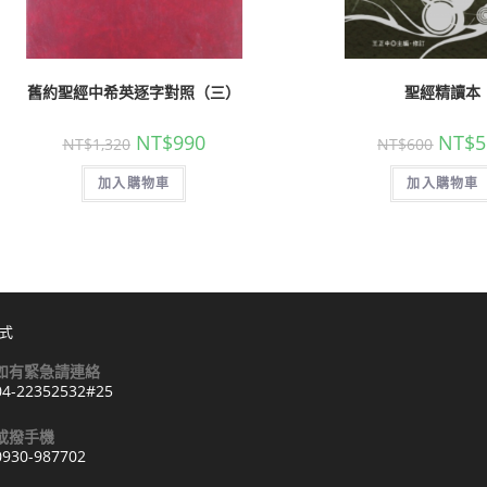
舊約聖經中希英逐字對照（三）
聖經精讀本
NT$
990
NT$
5
NT$
1,320
NT$
600
加入購物車
加入購物車
式
如有緊急請連絡
04-22352532#25
Opens
或撥手機
n
0930-987702
your
Opens