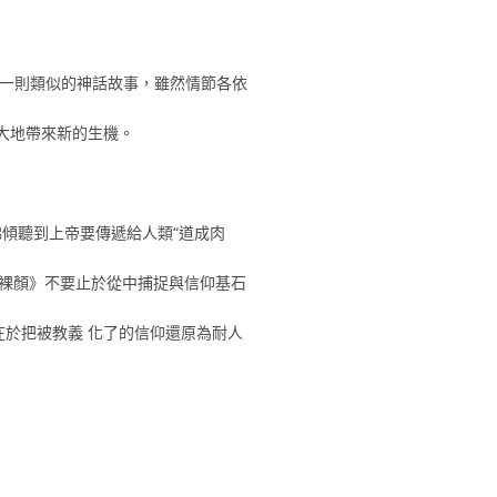
著一則類似的神話故事，雖然情節各依
大地帶來新的生機。
佛傾聽到上帝要傳遞給人類“道成肉
《裸顏》不要止於從中捕捉與信仰基石
於把被教義 化了的信仰還原為耐人