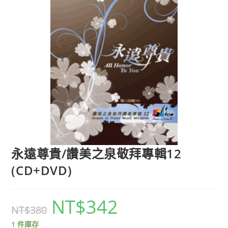
永遠尊貴/讚美之泉敬拜專輯12
(CD+DVD)
NT$
342
NT$
380
1 件庫存