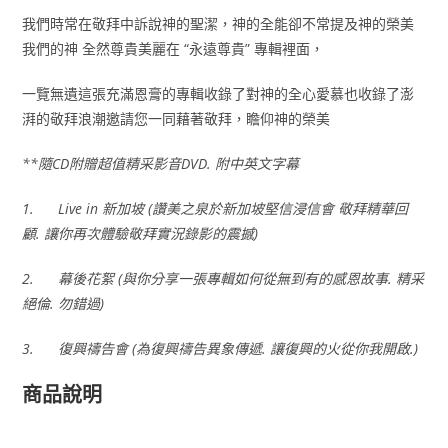
我們時常在敬拜中訴說神的聖潔，神的全能卻不常提及神的榮美
我們的神 全然尊貴美麗在 “永遠尊貴” 專輯裡面，
一覽無遺這張充滿恩膏的專輯收錄了對神的全心愛慕也收錄了澎
湃的敬拜浪潮邀請您一同藉著敬拜，瞻仰神的榮美
**
隨CD
附贈超值精采影音DVD.
附中英文字幕
1.
Live in
新加坡 (
讚美之泉於新加坡堅信浸信會
敬拜精華回
顧.
讓你再次體驗敬拜實況錄影的震撼)
2.
幕後花絮 (
與你分享一張專輯如何從無到有的感恩故事.
精采
絕倫.
勿錯過)
3.
復興禱告會 (
為復興禱告異象傳遞.
讓復興的火從你我開啟.)
商品說明