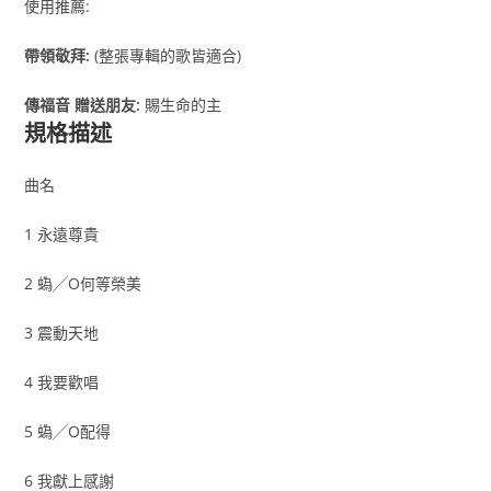
使用推薦
:
帶領敬拜:
(整張專輯的歌皆適合)
傳福音 贈送朋友:
賜生命的主
規格描述
曲名
1 永遠尊貴
2 蟡╱O何等榮美
3 震動天地
4 我要歡唱
5 蟡╱O配得
6 我獻上感謝