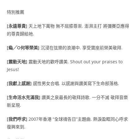
特別推薦
[
永遠尊貴]
天上地下萬物 無不屈膝尊崇. 澎湃主打 將彌賽亞應得
的尊貴歸給祂.
[
蟡╱O何等榮美]
沉浸在弦樂的浪潮中. 享受寶座前榮美敬拜.
[
震動天地]
震動天地的歡呼讚美. Shout out your praises to
Jesus!
[
我獻上感謝]
感性男女合唱. 以感謝與讚美寫下生命部落格.
[
生命活水充滿我]
讚美之泉最長的敬拜詩歌. 一分不滅 敬拜音樂
新呈現.
[
我們呼求]
2007年香港 “全球禱告日”主題曲. 熱淚盈眶同心呼求
復興來到.