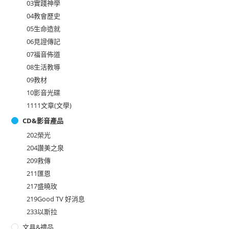
03實踐神學
04教會歷史
05生命造就
06見證傳記
07福音佈道
08生活教導
09教材
10影音光碟
1111文章(文學)
CD&影音產品
202榮光
204讚美之泉
209救傳
211匯恩
217盛曉玫
219Good TV 好消息
233以斯拉
文具&禮品