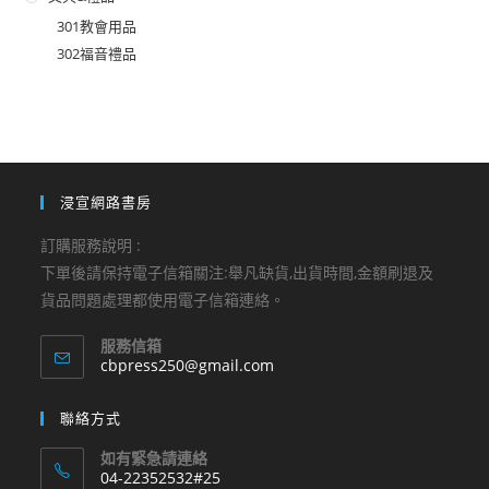
301教會用品
302福音禮品
浸宣網路書房
訂購服務說明 :
下單後請保持電子信箱關注:舉凡缺貨,出貨時間,金額刷退及
貨品問題處理都使用電子信箱連絡。
服務信箱
Opens
cbpress250@gmail.com
in
your
聯絡方式
application
如有緊急請連絡
04-22352532#25