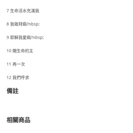
7 生命活水充滿我
8 我敬拜蟡?nbsp;
9 耶穌我愛蟡?nbsp;
10 賜生命的主
11 再一次
12 我們呼求
備註
相關商品