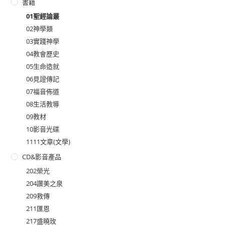
書籍
01聖經論叢
02神學類
03實踐神學
04教會歷史
05生命造就
06見證傳記
07福音佈道
08生活教導
09教材
10影音光碟
1111文章(文學)
CD&影音產品
202榮光
204讚美之泉
209救傳
211匯恩
217盛曉玫