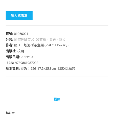
加入購物車
貨號:
01060021
分類:
01聖經論叢
,
0106註釋，要義，論文
作者:
約珥．埃洛斯基主編 (Joel C. Elowsky)
出版社:
校園
出版日期:
2019/10
ISBN:
9789861987002
基本資料:
頁數：656 ,17.5x25.3cm ,1250克,精裝
描述
描述