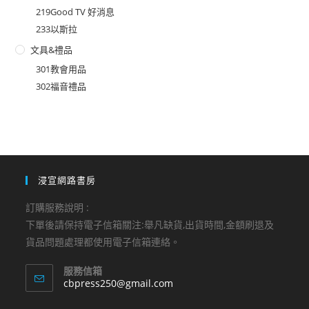
219Good TV 好消息
233以斯拉
文具&禮品
301教會用品
302福音禮品
浸宣網路書房
訂購服務說明 :
下單後請保持電子信箱關注:舉凡缺貨,出貨時間,金額刷退及
貨品問題處理都使用電子信箱連絡。
服務信箱
Opens
cbpress250@gmail.com
in
your