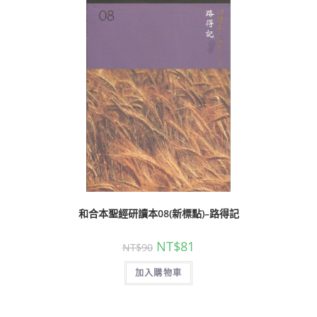
和合本聖經研讀本08(新標點)–路得記
NT$
81
NT$
90
加入購物車