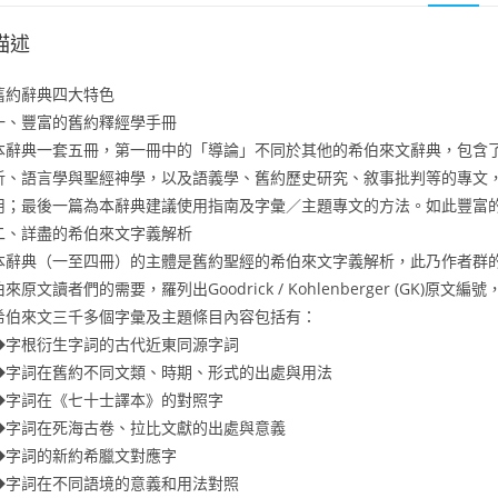
描述
舊約辭典四大特色
一、豐富的舊約釋經學手冊
本辭典一套五冊，第一冊中的「導論」不同於其他的希伯來文辭典，包含
析、語言學與聖經神學，以及語義學、舊約歷史研究、敘事批判等的專文
用；最後一篇為本辭典建議使用指南及字彙／主題專文的方法。如此豐富
二、詳盡的希伯來文字義解析
本辭典（一至四冊）的主體是舊約聖經的希伯來文字義解析，此乃作者群的
伯來原文讀者們的需要，羅列出Goodrick / Kohlenberger (GK)原文
希伯來文三千多個字彙及主題條目內容包括有：
◆字根衍生字詞的古代近東同源字詞
◆字詞在舊約不同文類、時期、形式的出處與用法
◆字詞在《七十士譯本》的對照字
◆字詞在死海古卷、拉比文獻的出處與意義
◆字詞的新約希臘文對應字
◆字詞在不同語境的意義和用法對照