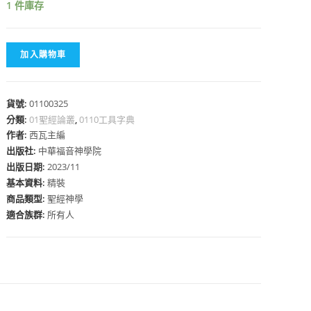
1 件庫存
加入購物車
心
貨號:
01100325
分類:
01聖經論叢
,
0110工具字典
作者:
西瓦主編
出版社:
中華福音神學院
出版日期:
2023/11
基本資料:
精裝
商品類型:
聖經神學
適合族群:
所有人