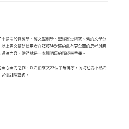
了十篇關於釋經學、經文鑑別學、聖經歷史研究、舊約文學分
，以上專文幫助使用者在釋經時對舊約能有更全面的思考與應
的導論內容，儼然就是一本簡明舊約釋經學手冊。
全心全力之作。以希伯來文23個字母排序，同時也為不熟希
編號，以便對照查詢。