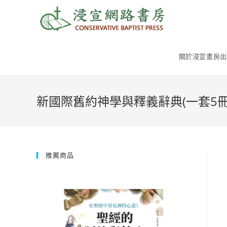
Skip
to
content
關於浸宣書房出
新國際舊約神學與釋義辭典(一套5冊
推薦商品