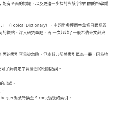
 能有全面的認識，以及更進一步探討與該字詞相關的神學議
pical Dictionary），主題辭典連同字彙條目跟語義
同的觀點、深入研究聖經。再 一次超越了一般希伯來文辭典
 面的索引容易被忽略，但本辭典卻將索引單為一冊，因為這
近義詞，更可了解特定字詞廣闊的相關語詞。
典的出處。
訊。
berger編號轉換至 Strong編號的索引。