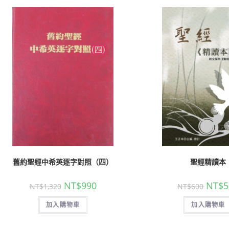
舊約聖經中希英逐字對照（四）
聖經精讀本
NT$
990
NT$
5
NT$
1,320
NT$
600
加入購物車
加入購物車