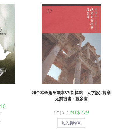
和合本聖經研讀本37(新標點．大字版)–提摩
太前後書、提多書
10
NT$
279
NT$
310
加入購物車