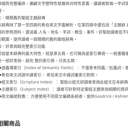
詳細而完整編排，兼顧文字歷時性發展與共時性意義，讓讀者對每一字詞皆
題。
三、精簡舊約聖經主題辭典
本辭典除了第一至四冊的希伯來文字義解析，在第四冊中還包括「主題辭 典」（To
場的參照資料，還涵蓋 人名、地名、字詞、概念、事件，好幫助讀者從不
的範圍，提供讀者一部精簡的舊約聖經辭典。
四、好查詢超完整索引功能
可說是本辭典的最大特色，就是第五冊，也可稱為是索引專冊。一般書籍後
是一部好查詢、超完 整的索引冊，分為五類：
◆語義場索引（Index of Semantic Fields）： 不僅查考同義／
◆希伯來文詞語中譯索引： 希伯來文中譯詞彙索引對照。
◆經文索引（Scripture Index）： 幫助以經文研讀者查詢此經文在本辭
◆主題索引（Subject Index）： 讀者可針對特定聖經主題查詢相關的資
◆原文編號對應： 方便使用不同原文編碼系統者，提供Goodrick / Kohlen
相關商品