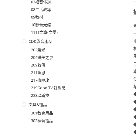
07福音佈道
08生活教導
09教材
10影音光碟
1111文章(文學)
CD&影音產品
202榮光
204讚美之泉
209救傳
211匯恩
217盛曉玫
219Good TV 好消息
233以斯拉
文具&禮品
301教會用品
302福音禮品