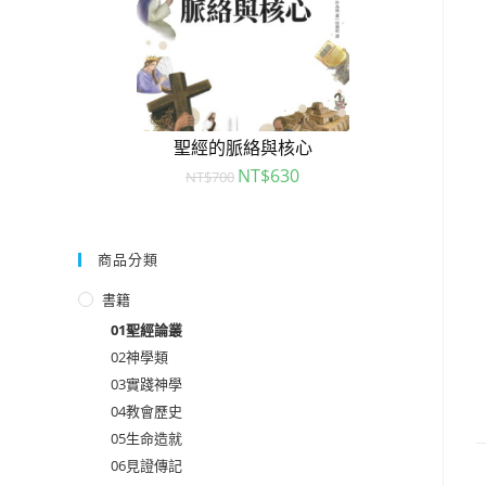
聖經的脈絡與核心
NT$
630
NT$
700
商品分類
書籍
01聖經論叢
02神學類
03實踐神學
04教會歷史
05生命造就
06見證傳記