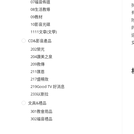
07福音佈道
08生活教導
09教材
10影音光碟
1111文章(文學)
CD&影音產品
202榮光
204讚美之泉
209救傳
211匯恩
217盛曉玫
219Good TV 好消息
233以斯拉
文具&禮品
301教會用品
302福音禮品