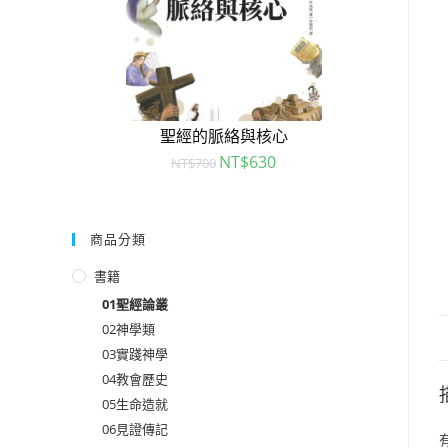
聖經的脈絡與核心
NT$
630
NT$
700
商品分類
書籍
01聖經論叢
02神學類
03實踐神學
04教會歷史
05生命造就
06見證傳記