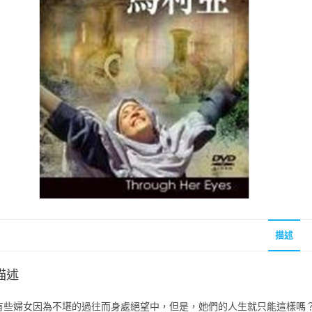
聖經的脈絡與核心
聖經的脈絡與核
NT$
630
NT$
630
NT$
700
NT$
700
描述
描述
有些婦女因為不堪的過往而身處絕望中，但是，她們的人生就只能這樣嗎