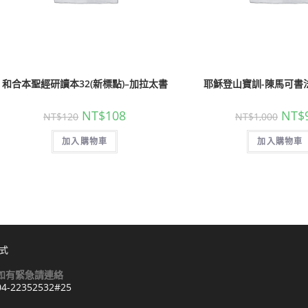
和合本聖經研讀本32(新標點)–加拉太書
耶穌登山寶訓-陳馬可書法
NT$
108
NT$
NT$
120
NT$
1,000
加入購物車
加入購物車
式
如有緊急請連絡
04-22352532#25
Opens