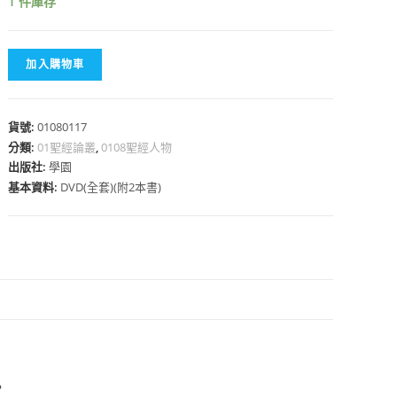
1 件庫存
加入購物車
心
貨號:
01080117
分類:
01聖經論叢
,
0108聖經人物
出版社:
學園
基本資料:
DVD(全套)(附2本書)
？