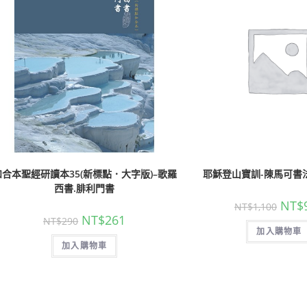
和合本聖經研讀本35(新標點．大字版)–歌羅
耶穌登山寶訓-陳馬可書法
西書.腓利門書
NT$
NT$
1,100
NT$
261
NT$
290
加入購物車
加入購物車