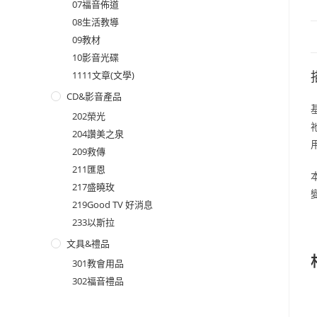
07福音佈道
08生活教導
09教材
10影音光碟
1111文章(文學)
CD&影音產品
202榮光
204讚美之泉
209救傳
211匯恩
217盛曉玫
219Good TV 好消息
233以斯拉
文具&禮品
301教會用品
302福音禮品