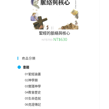
聖經的脈絡與核心
NT$
630
NT$
700
商品分類
書籍
01聖經論叢
02神學類
03實踐神學
04教會歷史
05生命造就
06見證傳記