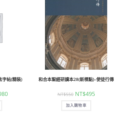
字帖(精裝)
和合本聖經研讀本28(新標點)–使徒行傳
980
NT$
495
NT$
550
加入購物車