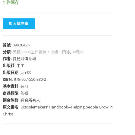
1 件庫存
加入購物車
心
貨號:
09020425
分類:
書籍
,
0902工作訓練，小組，門徒
,
09教材
作者:
愛麗絲傅萊琳
出版社:
中主
出版日期:
Jan-09
ISBN:
978-957-550-380-2
基本資料:
裝訂
商品類型:
佈道
適合族群:
適合所有人
原文書名:
Disciplemakers’ Handbook─Helping people Grow in
Christ