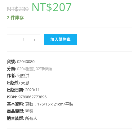
NT$
207
NT$
230
2 件庫存
聖
-
+
加入購物車
靈
充
滿
貨號:
02040080
分類:
0204聖靈
新
,
02神學類
作者:
何照洪
生
出版社:
天恩
活：
出版日期:
2023/11
從
ISBN:
9789862773895
聖
基本資料:
頁數：176/15 x 21cm/平裝
經
商品類型:
聖靈
解
適合族群:
所有人
密
聖
靈