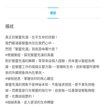
的
工
描述
作
數
描述
量
真正的聖靈充滿，在乎生命的改變！
我們都渴慕聖靈內住在我們心中，
然而「聖靈充滿」到底意味著什麼？
#根據聖經，探究聖靈充滿的真義
對於聖靈充滿的解釋，常常來自個人經驗，但本書以聖經為根
據，從聖靈工作的兩個主要方面──恩賜和生命，剖析聖靈所要帶
來的外顯現象與內在果效。
#破除迷思，掌握信仰的核心觀念
聖靈充滿的現象不是神祕未知，不能強求捏造，更不會失控極
端。而應當是行在聖靈的指引中，這是每一位基督徒都能夠經
歷，也應該經歷的！
#超越表象，走入更深的生命轉變