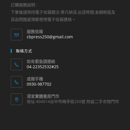
訂購服務說明 :
下單後請保持電子信箱關注:舉凡缺貨,出貨時間,金額刷退及
貨品問題處理都使用電子信箱連絡。
服務信箱
Opens
cbpress250@gmail.com
in
your
聯絡方式
application
如有緊急請連絡
04-22352532#25
Opens
或撥手機
in
0930-987702
your
Opens
application
浸宣實體書房門市
in
地址:404014台中市梅亭街250號 附設二手衣物門市
your
application