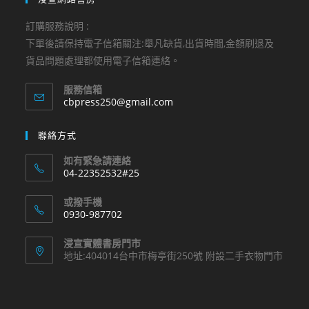
訂購服務說明 :
下單後請保持電子信箱關注:舉凡缺貨,出貨時間,金額刷退及
貨品問題處理都使用電子信箱連絡。
服務信箱
Opens
cbpress250@gmail.com
in
your
聯絡方式
application
如有緊急請連絡
04-22352532#25
Opens
或撥手機
in
0930-987702
your
Opens
application
浸宣實體書房門市
in
地址:404014台中市梅亭街250號 附設二手衣物門市
your
application