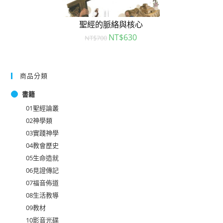
聖經的脈絡與核心
NT$
630
NT$
700
商品分類
書籍
01聖經論叢
02神學類
03實踐神學
04教會歷史
05生命造就
06見證傳記
07福音佈道
08生活教導
09教材
10影音光碟