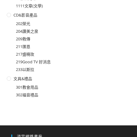
1111文章(文學)
CD&影音產品
202榮光
204讚美之泉
209救傳
211匯恩
217盛曉玫
219Good TV 好消息
233以斯拉
文具&禮品
301教會用品
302福音禮品
浸宣網路書房