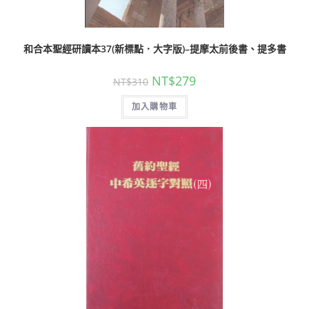
和合本聖經研讀本37(新標點．大字版)–提摩太前後書、提多書
NT$
279
NT$
310
加入購物車