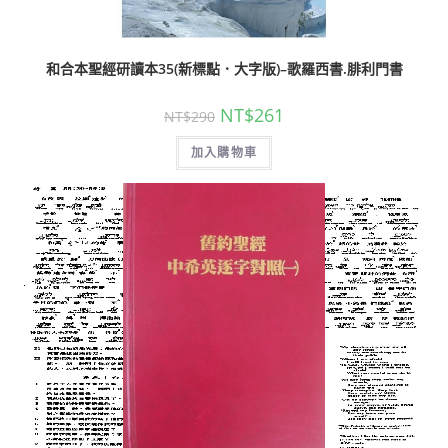
和合本聖經研讀本35(新標點．大字版)–歌羅西書.腓利門書
NT$
261
NT$
290
加入購物車