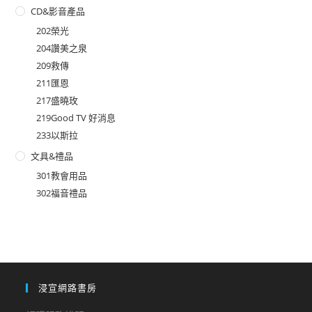
CD&影音產品
202榮光
204讚美之泉
209救傳
211匯恩
217盛曉玫
219Good TV 好消息
233以斯拉
文具&禮品
301教會用品
302福音禮品
浸宣網路書房