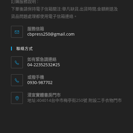
訂購服務說明 :
下單後請保持電子信箱關注:舉凡缺貨,出貨時間,金額刷退及
貨品問題處理都使用電子信箱連絡。
服務信箱
Opens
cbpress250@gmail.com
in
your
聯絡方式
application
如有緊急請連絡
04-22352532#25
Opens
或撥手機
in
0930-987702
your
Opens
application
浸宣實體書房門市
in
地址:404014台中市梅亭街250號 附設二手衣物門市
your
application