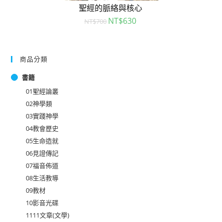
聖經的脈絡與核心
NT$
630
NT$
700
商品分類
書籍
01聖經論叢
02神學類
03實踐神學
04教會歷史
05生命造就
06見證傳記
07福音佈道
08生活教導
09教材
10影音光碟
1111文章(文學)