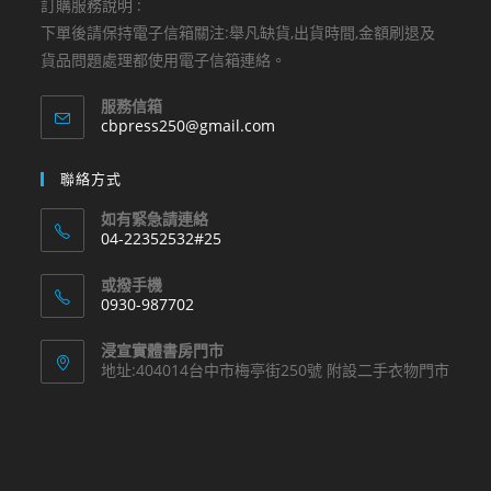
訂購服務說明 :
下單後請保持電子信箱關注:舉凡缺貨,出貨時間,金額刷退及
貨品問題處理都使用電子信箱連絡。
服務信箱
Opens
cbpress250@gmail.com
in
your
聯絡方式
application
如有緊急請連絡
04-22352532#25
Opens
或撥手機
in
0930-987702
your
Opens
application
浸宣實體書房門市
in
地址:404014台中市梅亭街250號 附設二手衣物門市
your
application