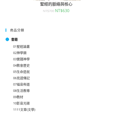
聖經的脈絡與核心
NT$
630
NT$
700
商品分類
書籍
01聖經論叢
02神學類
03實踐神學
04教會歷史
05生命造就
06見證傳記
07福音佈道
08生活教導
09教材
10影音光碟
1111文章(文學)