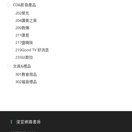
CD&影音產品
202榮光
204讚美之泉
209救傳
211匯恩
217盛曉玫
219Good TV 好消息
233以斯拉
文具&禮品
301教會用品
302福音禮品
浸宣網路書房