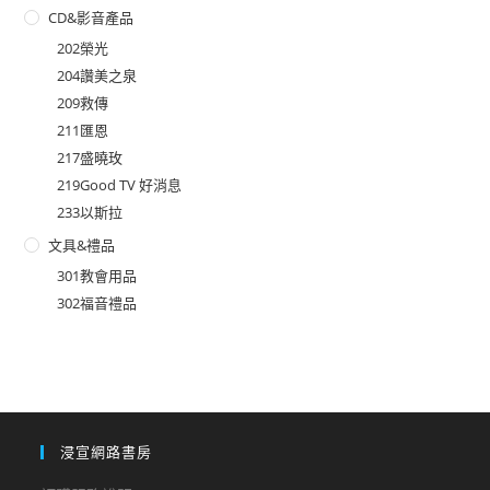
CD&影音產品
202榮光
204讚美之泉
209救傳
211匯恩
217盛曉玫
219Good TV 好消息
233以斯拉
文具&禮品
301教會用品
302福音禮品
浸宣網路書房