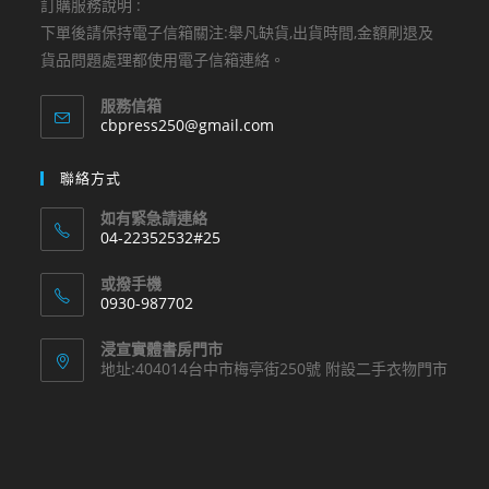
訂購服務說明 :
下單後請保持電子信箱關注:舉凡缺貨,出貨時間,金額刷退及
貨品問題處理都使用電子信箱連絡。
服務信箱
Opens
cbpress250@gmail.com
in
your
聯絡方式
application
如有緊急請連絡
04-22352532#25
Opens
或撥手機
in
0930-987702
your
Opens
application
浸宣實體書房門市
in
地址:404014台中市梅亭街250號 附設二手衣物門市
your
application