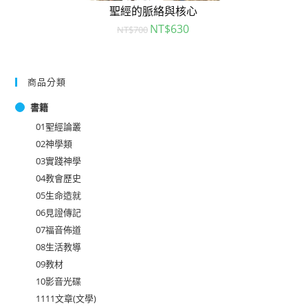
聖經的脈絡與核心
NT$
630
NT$
700
商品分類
書籍
01聖經論叢
02神學類
03實踐神學
04教會歷史
05生命造就
06見證傳記
07福音佈道
08生活教導
09教材
10影音光碟
1111文章(文學)