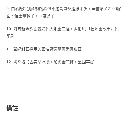
9. 由名廠特別產製的超薄不透高質聖經紙印製，全書增至2100餘
面，但重量輕了，厚度薄了
10. 附有新舊約闊景彩色大地圖二幅，書後原11幅地圖改用四色
印刷
11. 聖經封面採用美國名廠豪華再造真皮面
12. 書脊增加古典皇冠環，加燙金花飾，堅固牢實
備註