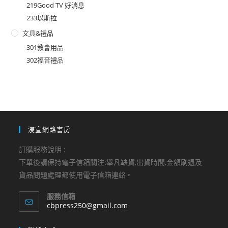
219Good TV 好消息
233以斯拉
文具&禮品
301教會用品
302福音禮品
浸宣網路書房
訂購服務說明 :
下單後請保持電子信箱關注:舉凡缺貨,出貨時間,金額刷退及
貨品問題處理都使用電子信箱連絡。
服務信箱
Opens
cbpress250@gmail.com
in
your