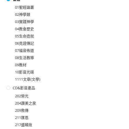
01聖經論叢
02神學類
03實踐神學
04教會歷史
05生命造就
06見證傳記
07福音佈道
08生活教導
09教材
10影音光碟
1111文章(文學)
CD&影音產品
202榮光
204讚美之泉
209救傳
211匯恩
217盛曉玫