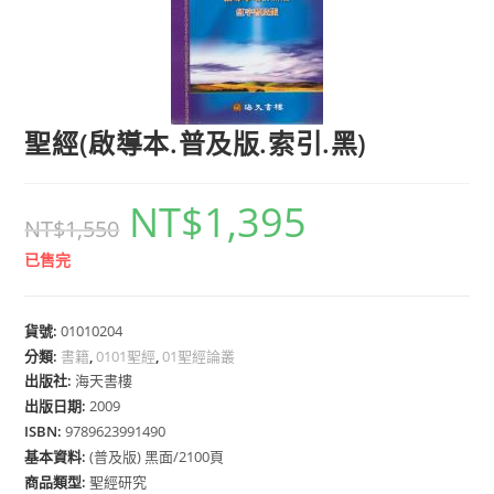
聖經(啟導本.普及版.索引.黑)
NT$
1,395
NT$
1,550
已售完
貨號:
01010204
分類:
書籍
,
0101聖經
,
01聖經論叢
出版社:
海天書樓
出版日期:
2009
ISBN:
9789623991490
基本資料:
(普及版) 黑面/2100頁
商品類型:
聖經研究