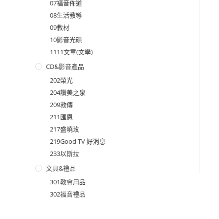
07福音佈道
08生活教導
09教材
10影音光碟
1111文章(文學)
CD&影音產品
202榮光
204讚美之泉
209救傳
211匯恩
217盛曉玫
219Good TV 好消息
233以斯拉
文具&禮品
301教會用品
302福音禮品