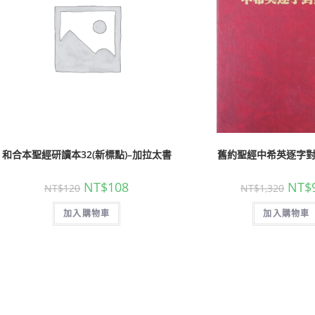
和合本聖經研讀本32(新標點)–加拉太書
舊約聖經中希英逐字
NT$
108
NT$
NT$
120
NT$
1,320
加入購物車
加入購物車