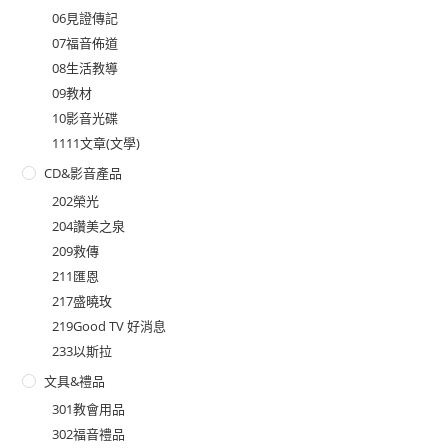
06見證傳記
07福音佈道
08生活教導
09教材
10影音光碟
1111文章(文學)
CD&影音產品
202榮光
204讚美之泉
209救傳
211匯恩
217盛曉玫
219Good TV 好消息
233以斯拉
文具&禮品
301教會用品
302福音禮品