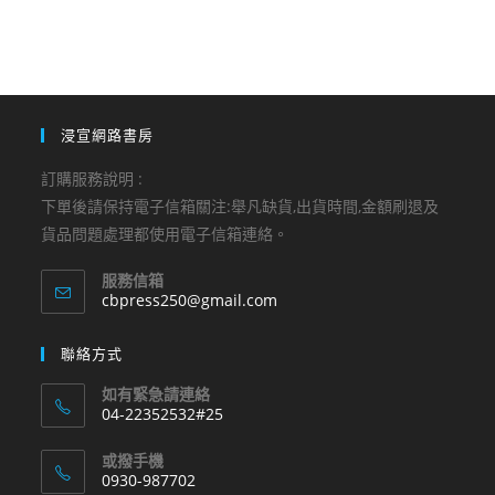
浸宣網路書房
訂購服務說明 :
下單後請保持電子信箱關注:舉凡缺貨,出貨時間,金額刷退及
貨品問題處理都使用電子信箱連絡。
服務信箱
Opens
cbpress250@gmail.com
in
your
聯絡方式
application
如有緊急請連絡
04-22352532#25
Opens
或撥手機
in
0930-987702
your