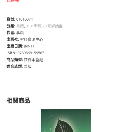
已售完
貨號:
01010074
分類:
書籍
,
0101聖經
,
01聖經論叢
作者:
李廣
出版社:
聖經資源中心
出版日期:
Jan-11
ISBN:
9789868159587
商品類型:
註釋本聖經
適合族群:
普級
相關商品