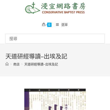
Skip
to
content
選單
0
天道研經導讀–出埃及記
>
商店
>
天道研經導讀–出埃及記