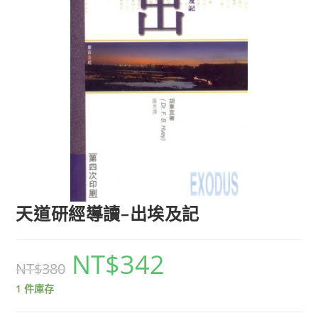
天道研經導讀–出埃及記
NT$
342
NT$
380
1 件庫存