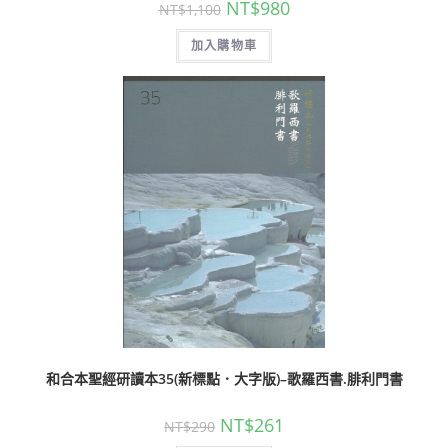
NT$
980
NT$
1,100
加入購物車
和合本聖經研讀本35(新標點．大字版)–歌羅西書.腓利門書
NT$
261
NT$
290