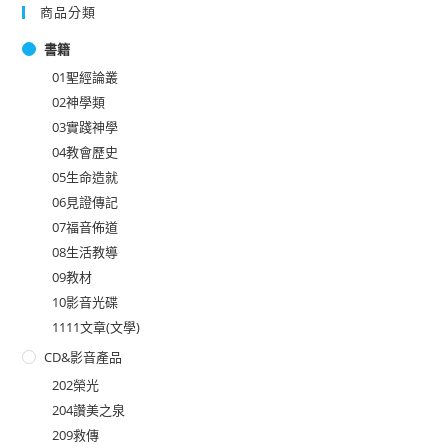
商品分類
書籍
01聖經論叢
02神學類
03實踐神學
04教會歷史
05生命造就
06見證傳記
07福音佈道
08生活教導
09教材
10影音光碟
1111文章(文學)
CD&影音產品
202榮光
204讚美之泉
209救傳