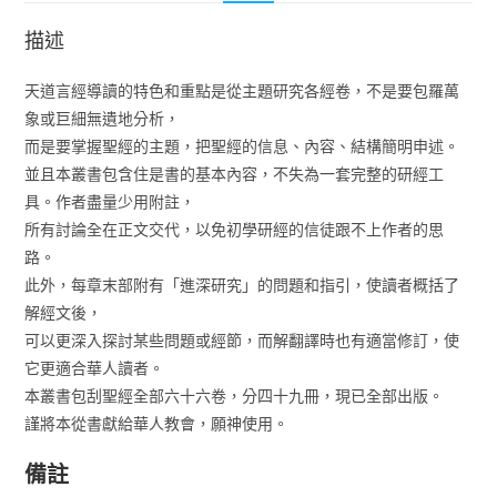
描述
天道言經導讀的特色和重點是從主題研究各經卷，不是要包羅萬
象或巨細無遺地分析，
而是要掌握聖經的主題，把聖經的信息、內容、結構簡明申述。
並且本叢書包含住是書的基本內容，不失為一套完整的研經工
具。作者盡量少用附註，
所有討論全在正文交代，以免初學研經的信徒跟不上作者的思
路。
此外，每章末部附有「進深研究」的問題和指引，使讀者概括了
解經文後，
可以更深入探討某些問題或經節，而解翻譯時也有適當修訂，使
它更適合華人讀者。
本叢書包刮聖經全部六十六卷，分四十九冊，現已全部出版。
謹將本從書獻給華人教會，願神使用。
備註