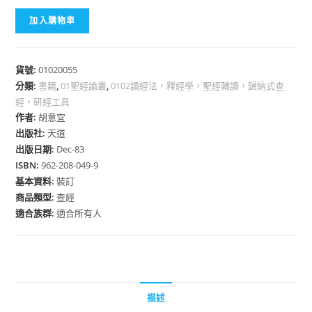
加入購物車
貨號:
01020055
分類:
書籍
,
01聖經論叢
,
0102讀經法，釋經學，聖經輔讀，歸納式查
經，研經工具
作者:
胡意宜
出版社:
天道
出版日期:
Dec-83
ISBN:
962-208-049-9
基本資料:
裝訂
商品類型:
查經
適合族群:
適合所有人
描述