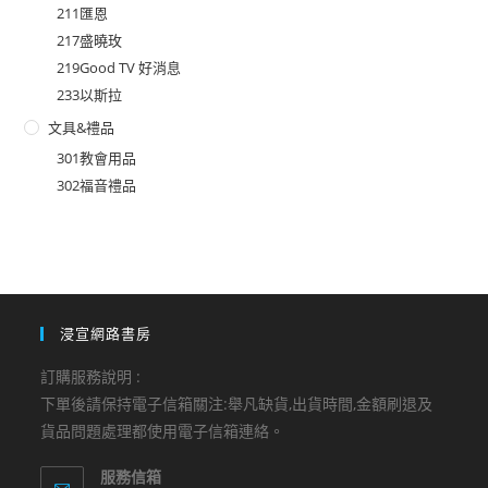
211匯恩
217盛曉玫
219Good TV 好消息
233以斯拉
文具&禮品
301教會用品
302福音禮品
浸宣網路書房
訂購服務說明 :
下單後請保持電子信箱關注:舉凡缺貨,出貨時間,金額刷退及
貨品問題處理都使用電子信箱連絡。
服務信箱