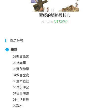
聖經的脈絡與核心
NT$
630
NT$
700
商品分類
書籍
01聖經論叢
02神學類
03實踐神學
04教會歷史
05生命造就
06見證傳記
07福音佈道
08生活教導
09教材