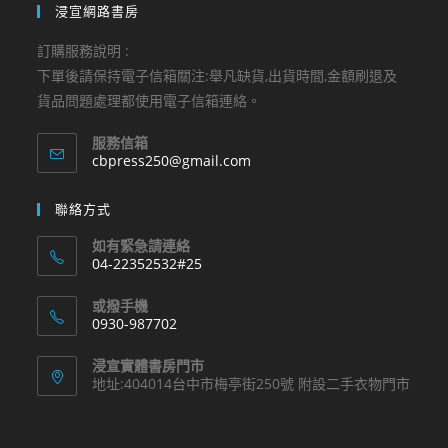
浸宣網路書房
訂購服務說明 :
下單後請保持電子信箱關注:舉凡缺貨,出貨時間,金額刷退及
貨品問題處理都使用電子信箱連絡。
服務信箱
Opens
cbpress250@gmail.com
in
your
聯絡方式
application
如有緊急請連絡
04-22352532#25
Opens
或撥手機
in
0930-987702
your
Opens
application
浸宣實體書房門市
in
地址:404014台中市梅亭街250號 附設二手衣物門市
your
application