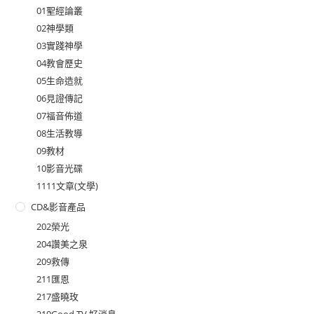
01聖經論叢
02神學類
03實踐神學
04教會歷史
05生命造就
06見證傳記
07福音佈道
08生活教導
09教材
10影音光碟
1111文章(文學)
CD&影音產品
202榮光
204讚美之泉
209救傳
211匯恩
217盛曉玫
219Good TV 好消息