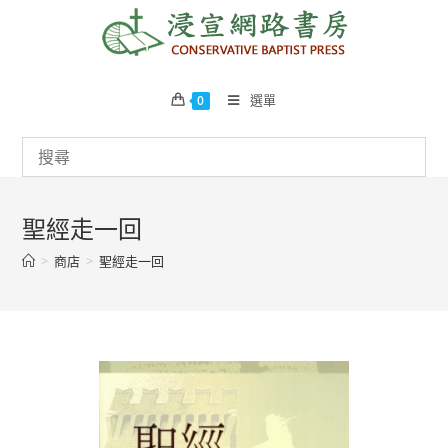
Skip
to
content
選單
0
聖經走一回
>
商店
>
聖經走一回