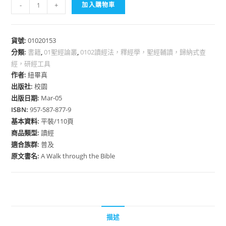
聖
-
+
加入購物車
經
走
一
貨號:
01020153
分類:
書籍
回
,
01聖經論叢
,
0102讀經法，釋經學，聖經輔讀，歸納式查
經，研經工具
數
作者:
紐畢真
量
出版社:
校園
出版日期:
Mar-05
ISBN:
957-587-877-9
基本資料:
平裝/110頁
商品類型:
讀經
適合族群:
普及
原文書名:
A Walk through the Bible
描述