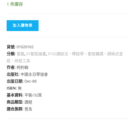
1 件庫存
加入購物車
貨號:
01020162
分類:
書籍
,
01聖經論叢
,
0102讀經法，釋經學，聖經輔讀，歸納式查
經，研經工具
作者:
柯約翰
出版社:
中國主日學協會
出版日期:
Dec-88
ISBN:
無
基本資料:
平裝/32頁
商品類型:
讀經
適合族群:
普及