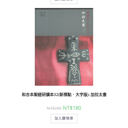
和合本聖經研讀本32(新標點．大字版)–加拉太書
NT$
180
NT$
200
加入購物車