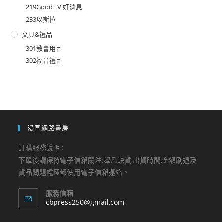
219Good TV 好消息
233以斯拉
文具&禮品
301教會用品
302福音禮品
浸宣網路書房
訂購服務說明 :
下單後請保持電子信箱關注:舉凡缺貨,出貨時間,金額刷退及
貨品問題處理都使用電子信箱連絡。
服務信箱
Opens
cbpress250@gmail.com
in
your