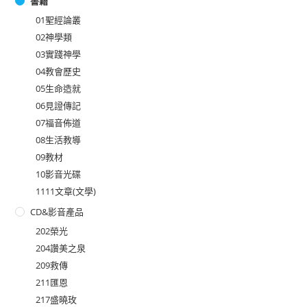
書籍
01聖經論叢
02神學類
03實踐神學
04教會歷史
05生命造就
06見證傳記
07福音佈道
08生活教導
09教材
10影音光碟
1111文章(文學)
CD&影音產品
202榮光
204讚美之泉
209救傳
211匯恩
217盛曉玫