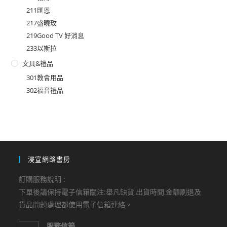
211匯恩
217盛曉玫
219Good TV 好消息
233以斯拉
文具&禮品
301教會用品
302福音禮品
浸宣網路書房
訂購服務說明 :
下單後請保持電子信箱關注:舉凡缺貨,出貨時間,金額刷退及
貨品問題處理都使用電子信箱連絡。
服務信箱