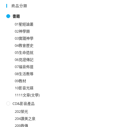
商品分類
書籍
01聖經論叢
02神學類
03實踐神學
04教會歷史
05生命造就
06見證傳記
07福音佈道
08生活教導
09教材
10影音光碟
1111文章(文學)
CD&影音產品
202榮光
204讚美之泉
209救傳