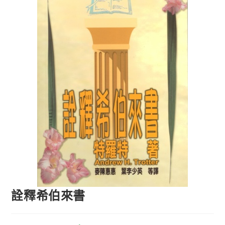
詮釋希伯來書