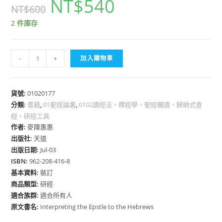
NT$
540
NT$
600
2 件庫存
詮
-
+
加入購物車
釋
希
伯
貨號:
01020177
分類:
書籍
來
,
01聖經論叢
,
0102讀經法，釋經學，聖經輔讀，歸納式查
經，研經工具
書
作者:
麥陳惠惠
數
出版社:
天道
量
出版日期:
Jul-03
ISBN:
962-208-416-8
基本資料:
裝訂
商品類型:
研經
適合族群:
適合所有人
原文書名:
Interpreting the Epstle to the Hebrews