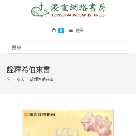
Skip
to
content
選單
0
詮釋希伯來書
>
商店
>
詮釋希伯來書