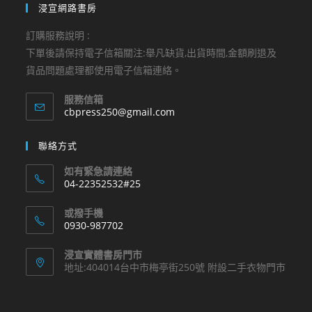
浸宣網路書房
訂購服務說明 :
下單後請保持電子信箱關注:舉凡缺貨,出貨時間,金額刷退及
貨品問題處理都使用電子信箱連絡。
服務信箱
Opens
cbpress250@gmail.com
in
your
聯絡方式
application
如有緊急請連絡
04-22352532#25
Opens
或撥手機
in
0930-987702
your
Opens
application
浸宣實體書房門市
in
地址:404014台中市梅亭街250號 附設二手衣物門市
your
application