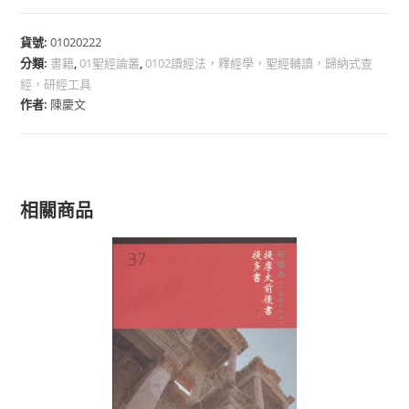
貨號:
01020222
分類:
書籍
,
01聖經論叢
,
0102讀經法，釋經學，聖經輔讀，歸納式查
經，研經工具
作者:
陳慶文
相關商品