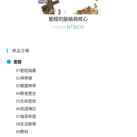
聖經的脈絡與核心
NT$
630
NT$
700
商品分類
書籍
01聖經論叢
02神學類
03實踐神學
04教會歷史
05生命造就
06見證傳記
07福音佈道
08生活教導
09教材