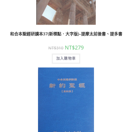
和合本聖經研讀本37(新標點．大字版)–提摩太前後書、提多書
NT$
279
NT$
310
加入購物車