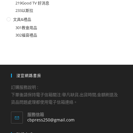
219Good TV 好消息
233以斯拉
文具&禮品
301教會用品
302福音禮品
浸宣網路書房
訂購服務說明 :
下單後請保持電子信箱關注:舉凡缺貨,出貨時間,金額刷退及
貨品問題處理都使用電子信箱連絡。
服務信箱
Opens
cbpress250@gmail.com
in
your