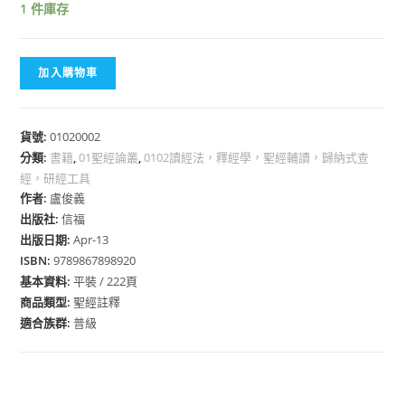
1 件庫存
加入購物車
貨號:
01020002
分類:
書籍
,
01聖經論叢
,
0102讀經法，釋經學，聖經輔讀，歸納式查
經，研經工具
作者:
盧俊義
出版社:
信福
出版日期:
Apr-13
ISBN:
9789867898920
基本資料:
平裝 / 222頁
商品類型:
聖經註釋
適合族群:
普級