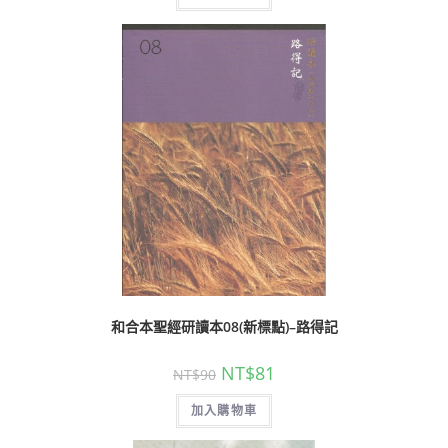
和合本聖經研讀本08(新標點)–路得記
NT$
81
NT$
90
加入購物車