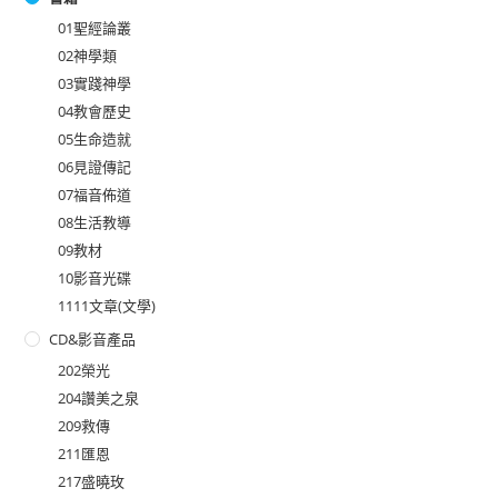
01聖經論叢
02神學類
03實踐神學
04教會歷史
05生命造就
06見證傳記
07福音佈道
08生活教導
09教材
10影音光碟
1111文章(文學)
CD&影音產品
202榮光
204讚美之泉
209救傳
211匯恩
217盛曉玫