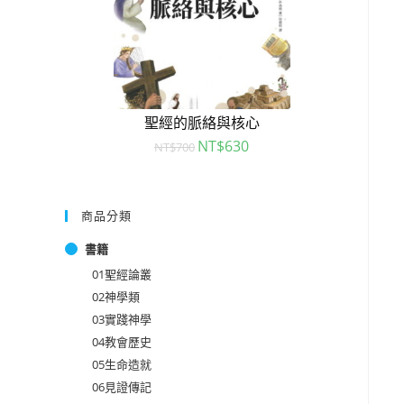
聖經的脈絡與核心
NT$
630
NT$
700
商品分類
書籍
01聖經論叢
02神學類
03實踐神學
04教會歷史
05生命造就
06見證傳記