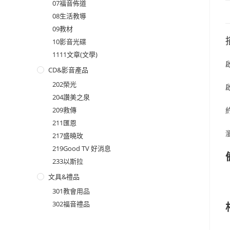
07福音佈道
08生活教導
09教材
10影音光碟
1111文章(文學)
CD&影音產品
202榮光
204讚美之泉
209救傳
211匯恩
217盛曉玫
219Good TV 好消息
233以斯拉
文具&禮品
301教會用品
302福音禮品