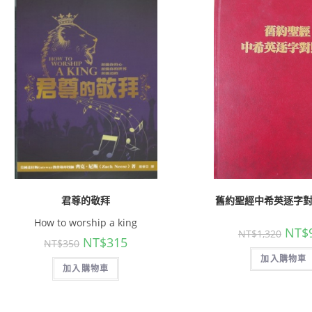
君尊的敬拜
舊約聖經中希英逐字
How to worship a king
NT$
NT$
1,320
NT$
315
NT$
350
加入購物車
加入購物車