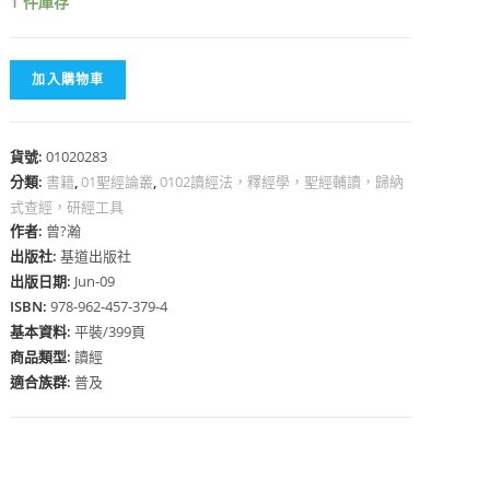
1 件庫存
加入購物車
心
貨號:
01020283
分類:
書籍
,
01聖經論叢
,
0102讀經法，釋經學，聖經輔讀，歸納
式查經，研經工具
作者:
曾?瀚
出版社:
基道出版社
出版日期:
Jun-09
ISBN:
978-962-457-379-4
基本資料:
平裝/399頁
商品類型:
讀經
適合族群:
普及