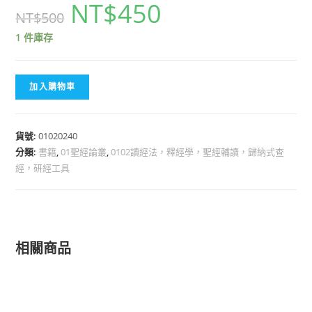
NT$
450
NT$
500
1 件庫存
加入購物車
貨號:
01020240
分類:
書籍
,
01聖經論叢
,
0102讀經法，釋經學，聖經輔讀，歸納式查
經，研經工具
相關商品