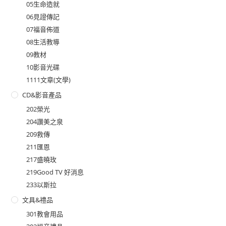
05生命造就
06見證傳記
07福音佈道
08生活教導
09教材
10影音光碟
1111文章(文學)
CD&影音產品
202榮光
204讚美之泉
209救傳
211匯恩
217盛曉玫
219Good TV 好消息
233以斯拉
文具&禮品
301教會用品