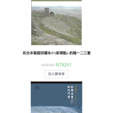
和合本聖經研讀本41(新標點)–約翰一二三書
NT$
261
NT$
290
加入購物車