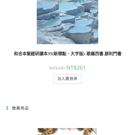
和合本聖經研讀本35(新標點．大字版)–歌羅西書.腓利門書
NT$
261
NT$
290
加入購物車
推薦商品