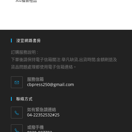
302福音禮品
浸宣網路書房
訂購服務說明 :
下單後請保持電子信箱關注:舉凡缺貨,出貨時間,金額刷退及
貨品問題處理都使用電子信箱連絡。
服務信箱
Opens
cbpress250@gmail.com
in
your
聯絡方式
application
如有緊急請連絡
04-22352532#25
Opens
或撥手機
in